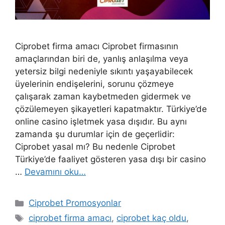
Ciprobet firma amacı Ciprobet firmasının
amaçlarından biri de, yanlış anlaşılma veya
yetersiz bilgi nedeniyle sıkıntı yaşayabilecek
üyelerinin endişelerini, sorunu çözmeye
çalışarak zaman kaybetmeden gidermek ve
çözülemeyen şikayetleri kapatmaktır. Türkiye’de
online casino işletmek yasa dışıdır. Bu aynı
zamanda şu durumlar için de geçerlidir:
Ciprobet yasal mı? Bu nedenle Ciprobet
Türkiye’de faaliyet gösteren yasa dışı bir casino
…
Devamını oku…
Kategoriler
Ciprobet Promosyonlar
Etiketler
ciprobet firma amacı
,
ciprobet kaç oldu
,