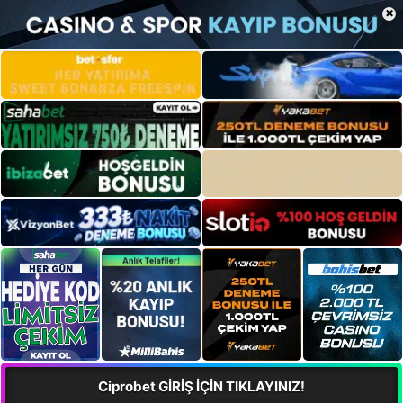
×
Ciprobet GİRİŞ İÇİN TIKLAYINIZ!