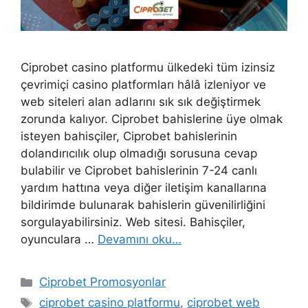
Ciprobet casino platformu ülkedeki tüm izinsiz
çevrimiçi casino platformları hâlâ izleniyor ve
web siteleri alan adlarını sık sık değiştirmek
zorunda kalıyor. Ciprobet bahislerine üye olmak
isteyen bahisçiler, Ciprobet bahislerinin
dolandırıcılık olup olmadığı sorusuna cevap
bulabilir ve Ciprobet bahislerinin 7-24 canlı
yardım hattına veya diğer iletişim kanallarına
bildirimde bulunarak bahislerin güvenilirliğini
sorgulayabilirsiniz. Web sitesi. Bahisçiler,
oyunculara …
Devamını oku…
Kategoriler
Ciprobet Promosyonlar
Etiketler
ciprobet casino platformu
,
ciprobet web