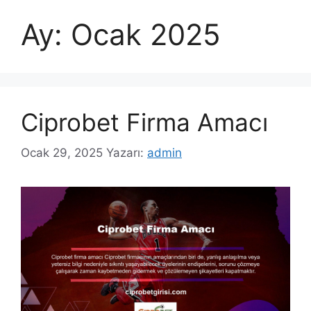
Ay:
Ocak 2025
Ciprobet Firma Amacı
Ocak 29, 2025
Yazarı:
admin