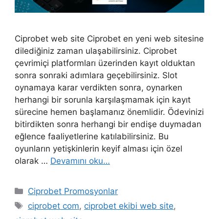
Ciprobet web site Ciprobet en yeni web sitesine
dilediğiniz zaman ulaşabilirsiniz. Ciprobet
çevrimiçi platformları üzerinden kayıt olduktan
sonra sonraki adımlara geçebilirsiniz. Slot
oynamaya karar verdikten sonra, oynarken
herhangi bir sorunla karşılaşmamak için kayıt
sürecine hemen başlamanız önemlidir. Ödevinizi
bitirdikten sonra herhangi bir endişe duymadan
eğlence faaliyetlerine katılabilirsiniz. Bu
oyunların yetişkinlerin keyif alması için özel
olarak …
Devamını oku…
Kategoriler
Ciprobet Promosyonlar
Etiketler
ciprobet com
,
ciprobet ekibi web site
,