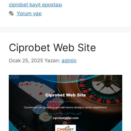
ciprobet kayıt epostası
Yorum yap
Ciprobet Web Site
Ocak 25, 2025
Yazarı:
admin