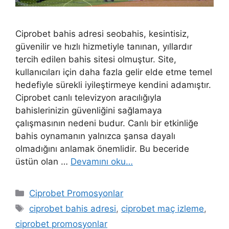
Ciprobet bahis adresi seobahis, kesintisiz,
güvenilir ve hızlı hizmetiyle tanınan, yıllardır
tercih edilen bahis sitesi olmuştur. Site,
kullanıcıları için daha fazla gelir elde etme temel
hedefiyle sürekli iyileştirmeye kendini adamıştır.
Ciprobet canlı televizyon aracılığıyla
bahislerinizin güvenliğini sağlamaya
çalışmasının nedeni budur. Canlı bir etkinliğe
bahis oynamanın yalnızca şansa dayalı
olmadığını anlamak önemlidir. Bu beceride
üstün olan …
Devamını oku…
Kategoriler
Ciprobet Promosyonlar
Etiketler
ciprobet bahis adresi
,
ciprobet maç izleme
,
ciprobet promosyonlar