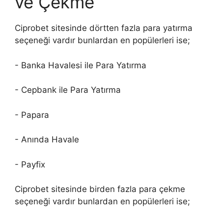
ve Çekme
Ciprobet sitesinde dörtten fazla para yatırma
seçeneği vardır bunlardan en popülerleri ise;
- Banka Havalesi ile Para Yatırma
- Cepbank ile Para Yatırma
- Papara
- Anında Havale
- Payfix
Ciprobet sitesinde birden fazla para çekme
seçeneği vardır bunlardan en popülerleri ise;