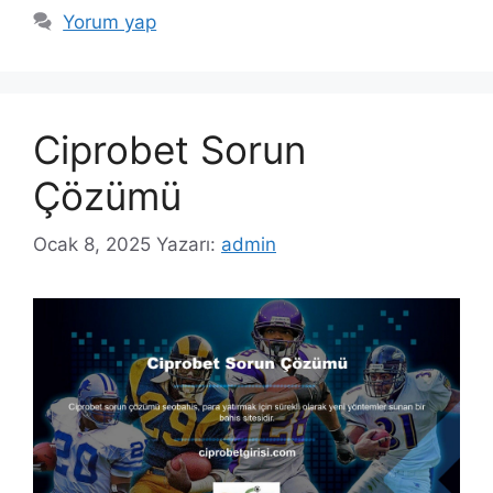
Yorum yap
Ciprobet Sorun
Çözümü
Ocak 8, 2025
Yazarı:
admin