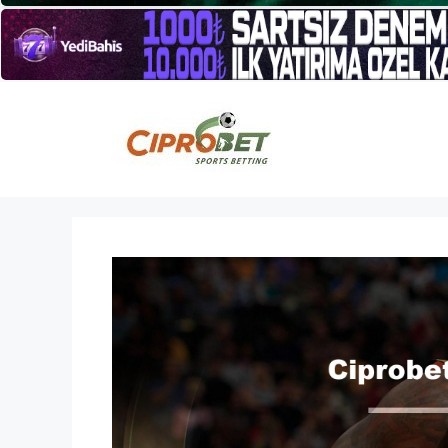
İçeriğe
atla