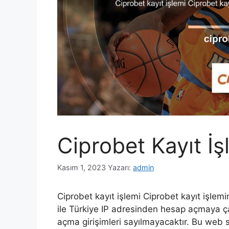
Ciprobet Kayıt İş
Kasım 1, 2023
Yazarı:
admin
Ciprobet kayıt işlemi Ciprobet kayıt işlemi
ile Türkiye IP adresinden hesap açmaya ça
açma girişimleri sayılmayacaktır. Bu web si