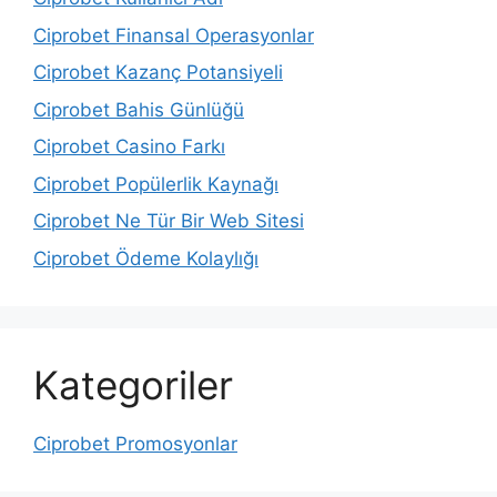
Ciprobet Finansal Operasyonlar
Ciprobet Kazanç Potansiyeli
Ciprobet Bahis Günlüğü
Ciprobet Casino Farkı
Ciprobet Popülerlik Kaynağı
Ciprobet Ne Tür Bir Web Sitesi
Ciprobet Ödeme Kolaylığı
Kategoriler
Ciprobet Promosyonlar