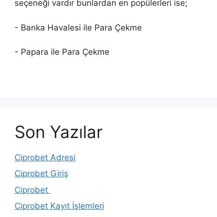
seçeneği vardır bunlardan en popülerleri ise;
- Banka Havalesi ile Para Çekme
- Papara ile Para Çekme
Son Yazılar
Ciprobet Adresi
Ciprobet Giriş
Ciprobet
Ciprobet Kayıt İşlemleri