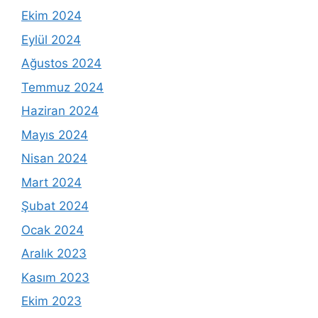
Ekim 2024
Eylül 2024
Ağustos 2024
Temmuz 2024
Haziran 2024
Mayıs 2024
Nisan 2024
Mart 2024
Şubat 2024
Ocak 2024
Aralık 2023
Kasım 2023
Ekim 2023