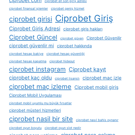
ciprobet com
ciprobet en son giriş adresi
ciprobet finansal i̇şlemler
ciprobet geniş hizmet
Ciprobet Giriş
ciprobet girisi
Ciprobet Giriş Adresi
ciprobet giriş hakları
Ciprobet Güncel
Ciprobet Güvenilir
ciprobet güven
ciprobet güvenlir mi
ciprobet hakkında
ciprobet hesap bakiye
ciprobet hesap güvenliği
ciprobet hesap kapatma
ciprobet hideout
ciprobet instagram
Ciprobet kayıt
ciprobet kaç oldu
ciprobet maç izle
ciprobet lisanslı
ciprobet maç izleme
Ciprobet mobil giriş
Ciprobet Mobil Uygulaması
ciprobet mobil uyumlu mu büyük fırsatlar
ciprobet müşteri hizmetleri
ciprobet nasil bir site
ciprobet nasıl bahis oynanır
ciprobet oyun boyutu
ciprobet oyun slot nedir