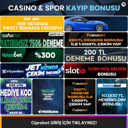
×
Ciprobet GİRİŞ İÇİN TIKLAYINIZ!