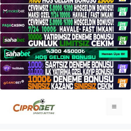
İçeriğe
atla
Menü