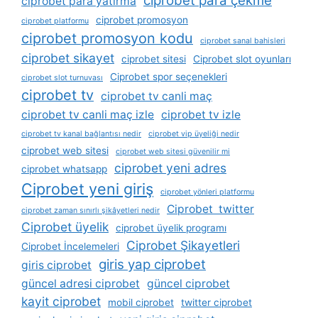
ciprobet para çekme
ciprobet para yatirma
ciprobet promosyon
ciprobet platformu
ciprobet promosyon kodu
ciprobet sanal bahisleri
ciprobet sikayet
ciprobet sitesi
Ciprobet slot oyunları
Ciprobet spor seçenekleri
ciprobet slot turnuvası
ciprobet tv
ciprobet tv canli maç
ciprobet tv canli maç izle
ciprobet tv izle
ciprobet tv kanal bağlantısı nedir
ciprobet vip üyeliği nedir
ciprobet web sitesi
ciprobet web sitesi güvenilir mi
ciprobet yeni adres
ciprobet whatsapp
Ciprobet yeni giriş
ciprobet yönleri platformu
Ciprobet twitter
ciprobet zaman sınırlı şikâyetleri nedir
Ciprobet üyelik
ciprobet üyelik programı
Ciprobet Şikayetleri
Ciprobet İncelemeleri
giris yap ciprobet
giris ciprobet
güncel adresi ciprobet
güncel ciprobet
kayit ciprobet
mobil ciprobet
twitter ciprobet