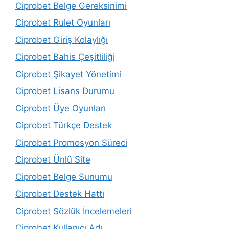
Ciprobet Belge Gereksinimi
Ciprobet Rulet Oyunları
Ciprobet Giriş Kolaylığı
Ciprobet Bahis Çeşitliliği
Ciprobet Şikayet Yönetimi
Ciprobet Lisans Durumu
Ciprobet Üye Oyunları
Ciprobet Türkçe Destek
Ciprobet Promosyon Süreci
Ciprobet Ünlü Site
Ciprobet Belge Sunumu
Ciprobet Destek Hattı
Ciprobet Sözlük İncelemeleri
Ciprobet Kullanıcı Adı