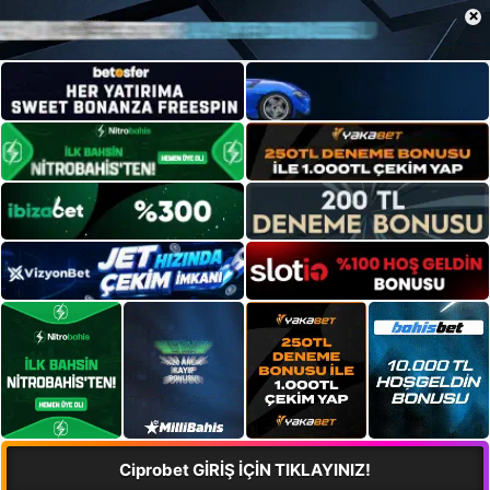
×
Ciprobet GİRİŞ İÇİN TIKLAYINIZ!