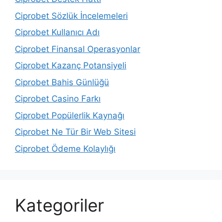
Ciprobet Sözlük İncelemeleri
Ciprobet Kullanıcı Adı
Ciprobet Finansal Operasyonlar
Ciprobet Kazanç Potansiyeli
Ciprobet Bahis Günlüğü
Ciprobet Casino Farkı
Ciprobet Popülerlik Kaynağı
Ciprobet Ne Tür Bir Web Sitesi
Ciprobet Ödeme Kolaylığı
Kategoriler