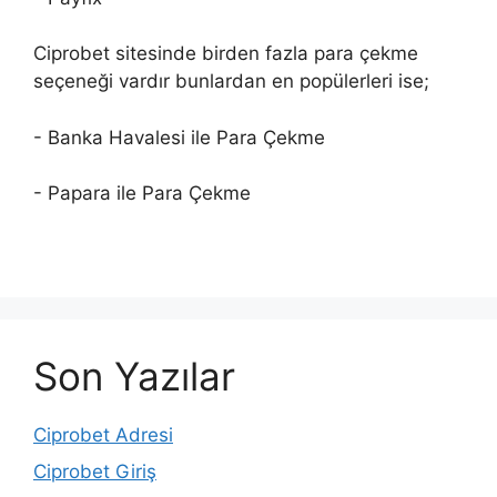
Ciprobet sitesinde birden fazla para çekme
seçeneği vardır bunlardan en popülerleri ise;
- Banka Havalesi ile Para Çekme
- Papara ile Para Çekme
Son Yazılar
Ciprobet Adresi
Ciprobet Giriş