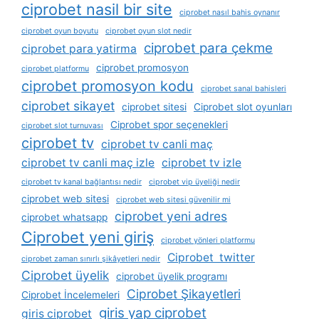
ciprobet nasil bir site
ciprobet nasıl bahis oynanır
ciprobet oyun boyutu
ciprobet oyun slot nedir
ciprobet para çekme
ciprobet para yatirma
ciprobet promosyon
ciprobet platformu
ciprobet promosyon kodu
ciprobet sanal bahisleri
ciprobet sikayet
ciprobet sitesi
Ciprobet slot oyunları
Ciprobet spor seçenekleri
ciprobet slot turnuvası
ciprobet tv
ciprobet tv canli maç
ciprobet tv canli maç izle
ciprobet tv izle
ciprobet tv kanal bağlantısı nedir
ciprobet vip üyeliği nedir
ciprobet web sitesi
ciprobet web sitesi güvenilir mi
ciprobet yeni adres
ciprobet whatsapp
Ciprobet yeni giriş
ciprobet yönleri platformu
Ciprobet twitter
ciprobet zaman sınırlı şikâyetleri nedir
Ciprobet üyelik
ciprobet üyelik programı
Ciprobet Şikayetleri
Ciprobet İncelemeleri
giris yap ciprobet
giris ciprobet