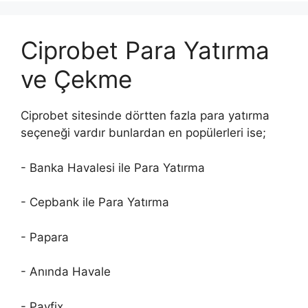
Ciprobet Para Yatırma
ve Çekme
Ciprobet sitesinde dörtten fazla para yatırma
seçeneği vardır bunlardan en popülerleri ise;
- Banka Havalesi ile Para Yatırma
- Cepbank ile Para Yatırma
- Papara
- Anında Havale
- Payfix