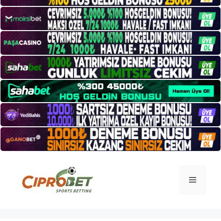
İçeriğe
atla
Menü