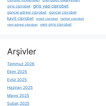
giris yap ciprobet
giris ciprobet
güncel adresi ciprobet
güncel ciprobet
kayit ciprobet
mobil ciprobet
twitter ciprobet
yeni giris ciprobet
yeni adresi ciprobet
Arşivler
Temmuz 2026
Ekim 2025
Eylül 2025
Haziran 2025
Mayıs 2025
Şubat 2025