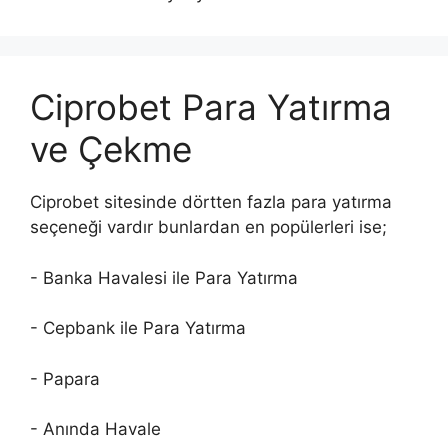
Ciprobet Para Yatırma
ve Çekme
Ciprobet sitesinde dörtten fazla para yatırma
seçeneği vardır bunlardan en popülerleri ise;
- Banka Havalesi ile Para Yatırma
- Cepbank ile Para Yatırma
- Papara
- Anında Havale