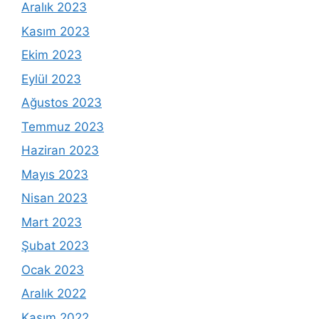
Aralık 2023
Kasım 2023
Ekim 2023
Eylül 2023
Ağustos 2023
Temmuz 2023
Haziran 2023
Mayıs 2023
Nisan 2023
Mart 2023
Şubat 2023
Ocak 2023
Aralık 2022
Kasım 2022