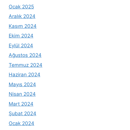
Ocak 2025
Aralık 2024
Kasım 2024
Ekim 2024
Eylül 2024
Ağustos 2024
Temmuz 2024
Haziran 2024
Mayıs 2024
Nisan 2024
Mart 2024
Şubat 2024
Ocak 2024