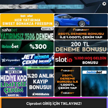
×
Ciprobet GİRİŞ İÇİN TIKLAYINIZ!