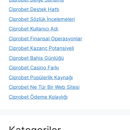
Ciprobet Destek Hattı
Ciprobet Sözlük İncelemeleri
Ciprobet Kullanıcı Adı
Ciprobet Finansal Operasyonlar
Ciprobet Kazanç Potansiyeli
Ciprobet Bahis Günlüğü
Ciprobet Casino Farkı
Ciprobet Popülerlik Kaynağı
Ciprobet Ne Tür Bir Web Sitesi
Ciprobet Ödeme Kolaylığı
Kategoriler