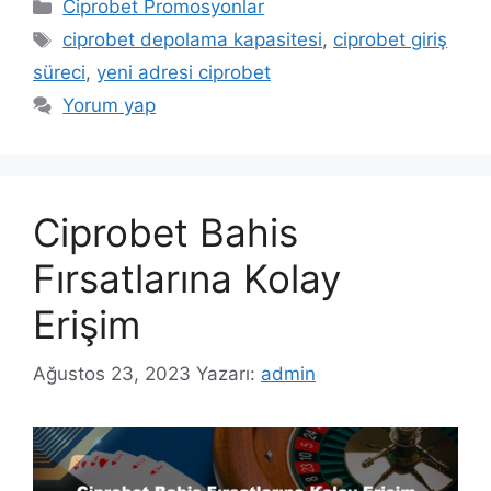
Kategoriler
Ciprobet Promosyonlar
Etiketler
ciprobet depolama kapasitesi
,
ciprobet giriş
süreci
,
yeni adresi ciprobet
Yorum yap
Ciprobet Bahis
Fırsatlarına Kolay
Erişim
Ağustos 23, 2023
Yazarı:
admin