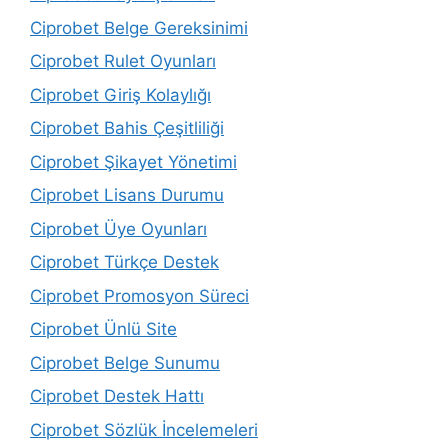
Ciprobet Belge Gereksinimi
Ciprobet Rulet Oyunları
Ciprobet Giriş Kolaylığı
Ciprobet Bahis Çeşitliliği
Ciprobet Şikayet Yönetimi
Ciprobet Lisans Durumu
Ciprobet Üye Oyunları
Ciprobet Türkçe Destek
Ciprobet Promosyon Süreci
Ciprobet Ünlü Site
Ciprobet Belge Sunumu
Ciprobet Destek Hattı
Ciprobet Sözlük İncelemeleri