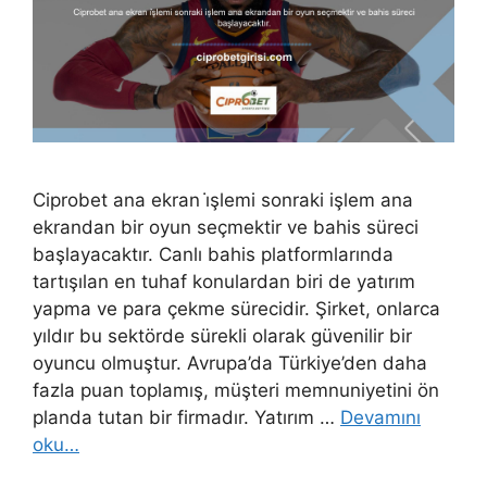
Ciprobet ana ekran i̇şlemi sonraki işlem ana
ekrandan bir oyun seçmektir ve bahis süreci
başlayacaktır. Canlı bahis platformlarında
tartışılan en tuhaf konulardan biri de yatırım
yapma ve para çekme sürecidir. Şirket, onlarca
yıldır bu sektörde sürekli olarak güvenilir bir
oyuncu olmuştur. Avrupa’da Türkiye’den daha
fazla puan toplamış, müşteri memnuniyetini ön
planda tutan bir firmadır. Yatırım …
Devamını
oku…