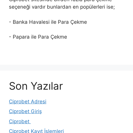
seçeneği vardır bunlardan en popülerleri ise;
- Banka Havalesi ile Para Çekme
- Papara ile Para Çekme
Son Yazılar
Ciprobet Adresi
Ciprobet Giriş
Ciprobet
Ciprobet Kayıt İşlemleri