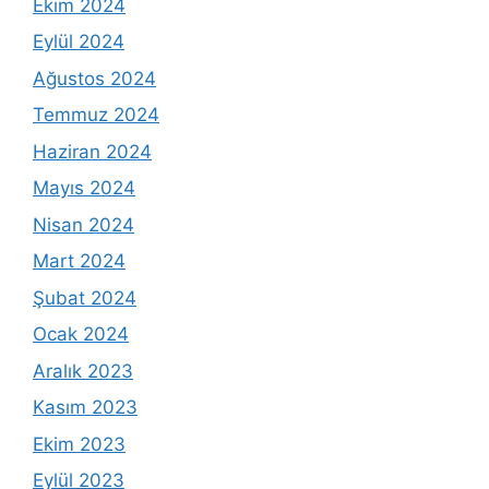
Ekim 2024
Eylül 2024
Ağustos 2024
Temmuz 2024
Haziran 2024
Mayıs 2024
Nisan 2024
Mart 2024
Şubat 2024
Ocak 2024
Aralık 2023
Kasım 2023
Ekim 2023
Eylül 2023