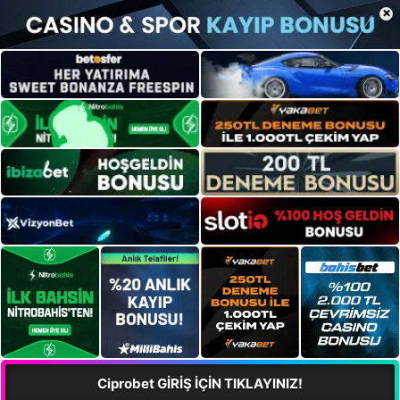
×
Ciprobet GİRİŞ İÇİN TIKLAYINIZ!