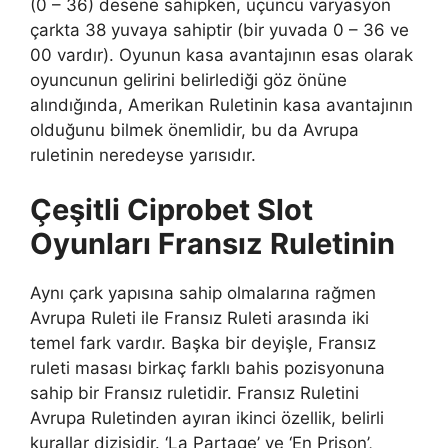
(0 – 36) desene sahipken, üçüncü varyasyon
çarkta 38 yuvaya sahiptir (bir yuvada 0 – 36 ve
00 vardır). Oyunun kasa avantajının esas olarak
oyuncunun gelirini belirlediği göz önüne
alındığında, Amerikan Ruletinin kasa avantajının
olduğunu bilmek önemlidir, bu da Avrupa
ruletinin neredeyse yarısıdır.
Çeşitli Ciprobet Slot
Oyunları Fransız Ruletinin
Aynı çark yapısına sahip olmalarına rağmen
Avrupa Ruleti ile Fransız Ruleti arasında iki
temel fark vardır. Başka bir deyişle, Fransız
ruleti masası birkaç farklı bahis pozisyonuna
sahip bir Fransız ruletidir. Fransız Ruletini
Avrupa Ruletinden ayıran ikinci özellik, belirli
kurallar dizisidir. ‘La Partage’ ve ‘En Prison’,