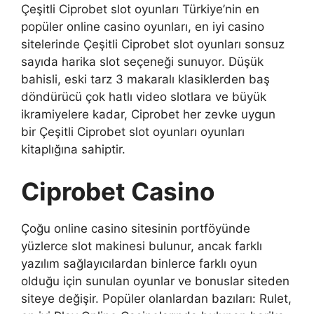
Çeşitli Ciprobet slot oyunları Türkiye’nin en
popüler online casino oyunları, en iyi casino
sitelerinde Çeşitli Ciprobet slot oyunları sonsuz
sayıda harika slot seçeneği sunuyor. Düşük
bahisli, eski tarz 3 makaralı klasiklerden baş
döndürücü çok hatlı video slotlara ve büyük
ikramiyelere kadar, Ciprobet her zevke uygun
bir Çeşitli Ciprobet slot oyunları oyunları
kitaplığına sahiptir.
Ciprobet Casino
Çoğu online casino sitesinin portföyünde
yüzlerce slot makinesi bulunur, ancak farklı
yazılım sağlayıcılardan binlerce farklı oyun
olduğu için sunulan oyunlar ve bonuslar siteden
siteye değişir. Popüler olanlardan bazıları: Rulet,