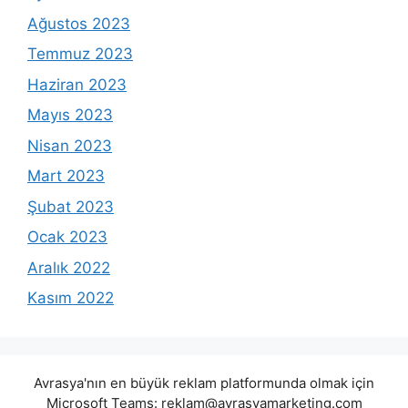
Ağustos 2023
Temmuz 2023
Haziran 2023
Mayıs 2023
Nisan 2023
Mart 2023
Şubat 2023
Ocak 2023
Aralık 2022
Kasım 2022
Avrasya'nın en büyük reklam platformunda olmak için
Microsoft Teams:
reklam@avrasyamarketing.com