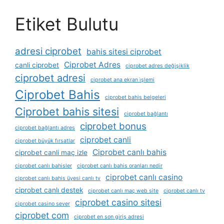
Etiket Bulutu
adresi ciprobet
bahis sitesi ciprobet
Ciprobet Adres
canli ciprobet
ciprobet adres değişiklik
ciprobet adresi
ciprobet ana ekran i̇şlemi
Ciprobet Bahis
ciprobet bahis belgeleri
Ciprobet bahis sitesi
ciprobet bağlantı
ciprobet bonus
ciprobet bağlantı adres
ciprobet canli
ciprobet büyük fırsatlar
Ciprobet canlı bahis
ciprobet canli maç izle
ciprobet canlı bahisler
ciprobet canlı bahis oranları nedir
ciprobet canlı casino
ciprobet canlı bahis üyesi canlı tv
ciprobet canlı destek
ciprobet canlı maç web site
ciprobet canlı tv
ciprobet casino sitesi
ciprobet casino sever
ciprobet com
ciprobet en son giriş adresi