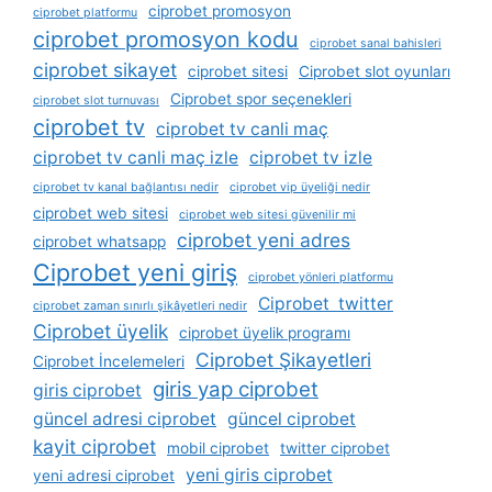
ciprobet promosyon
ciprobet platformu
ciprobet promosyon kodu
ciprobet sanal bahisleri
ciprobet sikayet
ciprobet sitesi
Ciprobet slot oyunları
Ciprobet spor seçenekleri
ciprobet slot turnuvası
ciprobet tv
ciprobet tv canli maç
ciprobet tv canli maç izle
ciprobet tv izle
ciprobet tv kanal bağlantısı nedir
ciprobet vip üyeliği nedir
ciprobet web sitesi
ciprobet web sitesi güvenilir mi
ciprobet yeni adres
ciprobet whatsapp
Ciprobet yeni giriş
ciprobet yönleri platformu
Ciprobet twitter
ciprobet zaman sınırlı şikâyetleri nedir
Ciprobet üyelik
ciprobet üyelik programı
Ciprobet Şikayetleri
Ciprobet İncelemeleri
giris yap ciprobet
giris ciprobet
güncel adresi ciprobet
güncel ciprobet
kayit ciprobet
mobil ciprobet
twitter ciprobet
yeni giris ciprobet
yeni adresi ciprobet