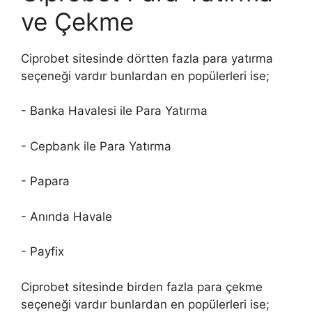
ve Çekme
Ciprobet sitesinde dörtten fazla para yatırma
seçeneği vardır bunlardan en popülerleri ise;
- Banka Havalesi ile Para Yatırma
- Cepbank ile Para Yatırma
- Papara
- Anında Havale
- Payfix
Ciprobet sitesinde birden fazla para çekme
seçeneği vardır bunlardan en popülerleri ise;