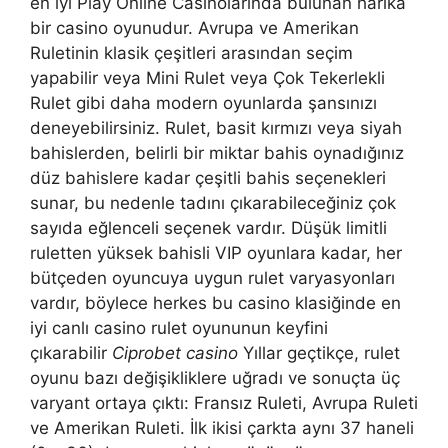
en iyi Play Online Casinolarında bulunan harika
bir casino oyunudur. Avrupa ve Amerikan
Ruletinin klasik çeşitleri arasından seçim
yapabilir veya Mini Rulet veya Çok Tekerlekli
Rulet gibi daha modern oyunlarda şansınızı
deneyebilirsiniz. Rulet, basit kırmızı veya siyah
bahislerden, belirli bir miktar bahis oynadığınız
düz bahislere kadar çeşitli bahis seçenekleri
sunar, bu nedenle tadını çıkarabileceğiniz çok
sayıda eğlenceli seçenek vardır. Düşük limitli
ruletten yüksek bahisli VIP oyunlara kadar, her
bütçeden oyuncuya uygun rulet varyasyonları
vardır, böylece herkes bu casino klasiğinde en
iyi canlı casino rulet oyununun keyfini
çıkarabilir
Ciprobet casino
Yıllar geçtikçe, rulet
oyunu bazı değişikliklere uğradı ve sonuçta üç
varyant ortaya çıktı: Fransız Ruleti, Avrupa Ruleti
ve Amerikan Ruleti. İlk ikisi çarkta aynı 37 haneli