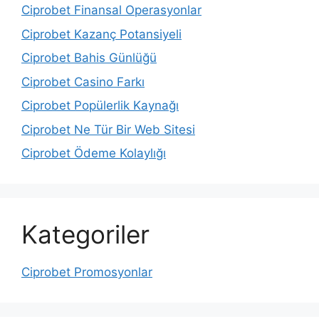
Ciprobet Finansal Operasyonlar
Ciprobet Kazanç Potansiyeli
Ciprobet Bahis Günlüğü
Ciprobet Casino Farkı
Ciprobet Popülerlik Kaynağı
Ciprobet Ne Tür Bir Web Sitesi
Ciprobet Ödeme Kolaylığı
Kategoriler
Ciprobet Promosyonlar