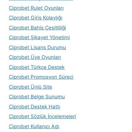
Ciprobet Rulet Oyunları
Ciprobet Giriş Kolaylığı
Ciprobet Bahis Çeşitliliği
Ciprobet Şikayet Yönetimi
Ciprobet Lisans Durumu
Ciprobet Üye Oyunları
Ciprobet Türkçe Destek
Ciprobet Promosyon Süreci
Ciprobet Ünlü Site
Ciprobet Belge Sunumu
Ciprobet Destek Hattı
Ciprobet Sözlük İncelemeleri
Ciprobet Kullanıcı Adı