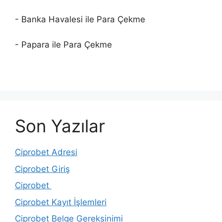
- Banka Havalesi ile Para Çekme
- Papara ile Para Çekme
Son Yazılar
Ciprobet Adresi
Ciprobet Giriş
Ciprobet
Ciprobet Kayıt İşlemleri
Ciprobet Belge Gereksinimi