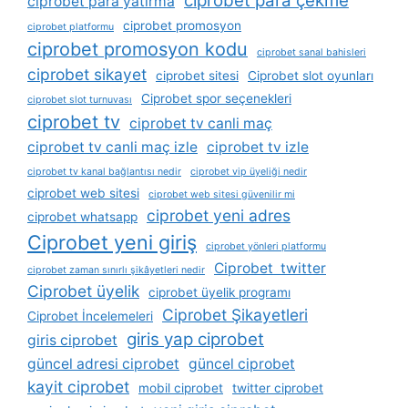
ciprobet para çekme
ciprobet para yatirma
ciprobet promosyon
ciprobet platformu
ciprobet promosyon kodu
ciprobet sanal bahisleri
ciprobet sikayet
ciprobet sitesi
Ciprobet slot oyunları
Ciprobet spor seçenekleri
ciprobet slot turnuvası
ciprobet tv
ciprobet tv canli maç
ciprobet tv canli maç izle
ciprobet tv izle
ciprobet tv kanal bağlantısı nedir
ciprobet vip üyeliği nedir
ciprobet web sitesi
ciprobet web sitesi güvenilir mi
ciprobet yeni adres
ciprobet whatsapp
Ciprobet yeni giriş
ciprobet yönleri platformu
Ciprobet twitter
ciprobet zaman sınırlı şikâyetleri nedir
Ciprobet üyelik
ciprobet üyelik programı
Ciprobet Şikayetleri
Ciprobet İncelemeleri
giris yap ciprobet
giris ciprobet
güncel adresi ciprobet
güncel ciprobet
kayit ciprobet
mobil ciprobet
twitter ciprobet