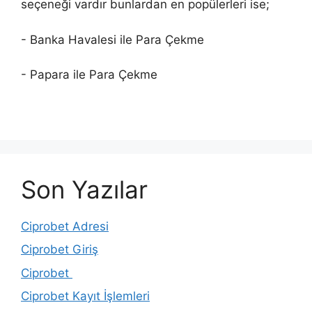
seçeneği vardır bunlardan en popülerleri ise;
- Banka Havalesi ile Para Çekme
- Papara ile Para Çekme
Son Yazılar
Ciprobet Adresi
Ciprobet Giriş
Ciprobet
Ciprobet Kayıt İşlemleri