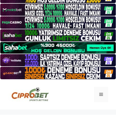
İçeriğe
atla
Menü