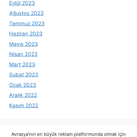
Eylül 2023
Ağustos 2023
Temmuz 2023
Haziran 2023
Mayıs 2023
Nisan 2023
Mart 2023
Şubat 2023
Ocak 2023
Aralık 2022
Kasım 2022
Avrasya'nın en büyük reklam platformunda olmak için