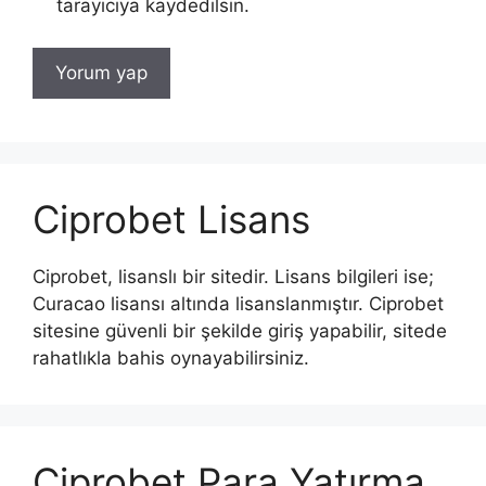
tarayıcıya kaydedilsin.
Ciprobet Lisans
Ciprobet, lisanslı bir sitedir. Lisans bilgileri ise;
Curacao lisansı altında lisanslanmıştır. Ciprobet
sitesine güvenli bir şekilde giriş yapabilir, sitede
rahatlıkla bahis oynayabilirsiniz.
Ciprobet Para Yatırma