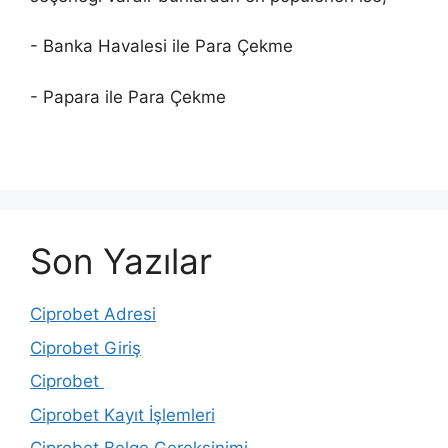
- Banka Havalesi ile Para Çekme
- Papara ile Para Çekme
Son Yazılar
Ciprobet Adresi
Ciprobet Giriş
Ciprobet
Ciprobet Kayıt İşlemleri