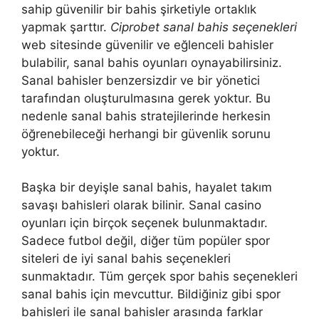
sahip güvenilir bir bahis şirketiyle ortaklık
yapmak şarttır.
Ciprobet sanal bahis seçenekleri
web sitesinde güvenilir ve eğlenceli bahisler
bulabilir, sanal bahis oyunları oynayabilirsiniz.
Sanal bahisler benzersizdir ve bir yönetici
tarafından oluşturulmasına gerek yoktur. Bu
nedenle sanal bahis stratejilerinde herkesin
öğrenebileceği herhangi bir güvenlik sorunu
yoktur.
Başka bir deyişle sanal bahis, hayalet takım
savaşı bahisleri olarak bilinir. Sanal casino
oyunları için birçok seçenek bulunmaktadır.
Sadece futbol değil, diğer tüm popüler spor
siteleri de iyi sanal bahis seçenekleri
sunmaktadır. Tüm gerçek spor bahis seçenekleri
sanal bahis için mevcuttur. Bildiğiniz gibi spor
bahisleri ile sanal bahisler arasında farklar