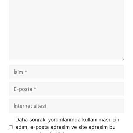
İsim
E-
posta
İnternet
sitesi
Daha sonraki yorumlarımda kullanılması için
adım, e-posta adresim ve site adresim bu