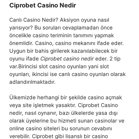
Ciprobet Casino Nedir
Canlı Casino Nedir? Aksiyon oyuna nasıl
yansıyor? Bu soruları cevaplamadan önce
öncelikle casino teriminin tanımını yapmak
önemlidir. Casino, casino mekanını ifade eder.
Uygun bir bahis girilerek kazanılabilecek bir
oyunu ifade
Ciprobet casino nedir
eder. 2 tip
var.Birincisi slot casino oyunları yani slot
oyunları, ikincisi ise canlı casino oyunları olarak
adlandırılmaktadır.
Ülkemizde herhangi bir şekilde casino açmak
veya site işletmek yasaktır. Ciprobet Casino
nedir, nasıl oynanır, bazı ülkelerde yasa dışı
olarak üyelerine bu hizmeti sunan casinolar ve
online casino siteleri bu sorunun cevabını
verebilir. Ciprobet gibi lisanslı bir casino