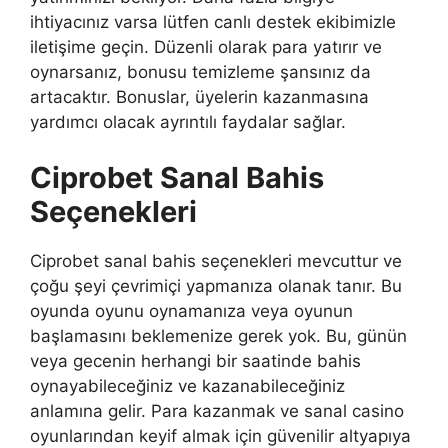
ihtiyacınız varsa lütfen canlı destek ekibimizle
iletişime geçin. Düzenli olarak para yatırır ve
oynarsanız, bonusu temizleme şansınız da
artacaktır. Bonuslar, üyelerin kazanmasına
yardımcı olacak ayrıntılı faydalar sağlar.
Ciprobet Sanal Bahis
Seçenekleri
Ciprobet sanal bahis seçenekleri mevcuttur ve
çoğu şeyi çevrimiçi yapmanıza olanak tanır. Bu
oyunda oyunu oynamanıza veya oyunun
başlamasını beklemenize gerek yok. Bu, günün
veya gecenin herhangi bir saatinde bahis
oynayabileceğiniz ve kazanabileceğiniz
anlamına gelir. Para kazanmak ve sanal casino
oyunlarından keyif almak için güvenilir altyapıya