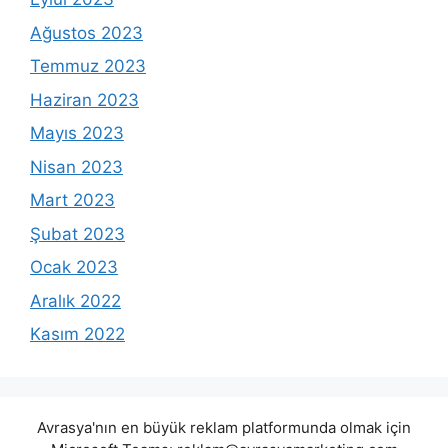
Ağustos 2023
Temmuz 2023
Haziran 2023
Mayıs 2023
Nisan 2023
Mart 2023
Şubat 2023
Ocak 2023
Aralık 2022
Kasım 2022
Avrasya'nın en büyük reklam platformunda olmak için