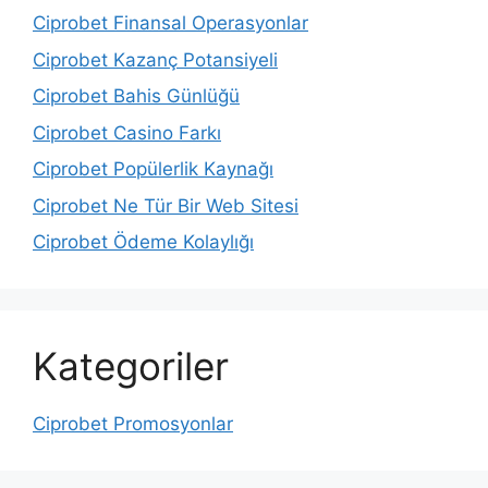
Ciprobet Finansal Operasyonlar
Ciprobet Kazanç Potansiyeli
Ciprobet Bahis Günlüğü
Ciprobet Casino Farkı
Ciprobet Popülerlik Kaynağı
Ciprobet Ne Tür Bir Web Sitesi
Ciprobet Ödeme Kolaylığı
Kategoriler
Ciprobet Promosyonlar