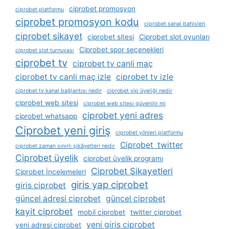
ciprobet promosyon
ciprobet platformu
ciprobet promosyon kodu
ciprobet sanal bahisleri
ciprobet sikayet
ciprobet sitesi
Ciprobet slot oyunları
Ciprobet spor seçenekleri
ciprobet slot turnuvası
ciprobet tv
ciprobet tv canli maç
ciprobet tv canli maç izle
ciprobet tv izle
ciprobet tv kanal bağlantısı nedir
ciprobet vip üyeliği nedir
ciprobet web sitesi
ciprobet web sitesi güvenilir mi
ciprobet yeni adres
ciprobet whatsapp
Ciprobet yeni giriş
ciprobet yönleri platformu
Ciprobet twitter
ciprobet zaman sınırlı şikâyetleri nedir
Ciprobet üyelik
ciprobet üyelik programı
Ciprobet Şikayetleri
Ciprobet İncelemeleri
giris yap ciprobet
giris ciprobet
güncel adresi ciprobet
güncel ciprobet
kayit ciprobet
mobil ciprobet
twitter ciprobet
yeni giris ciprobet
yeni adresi ciprobet