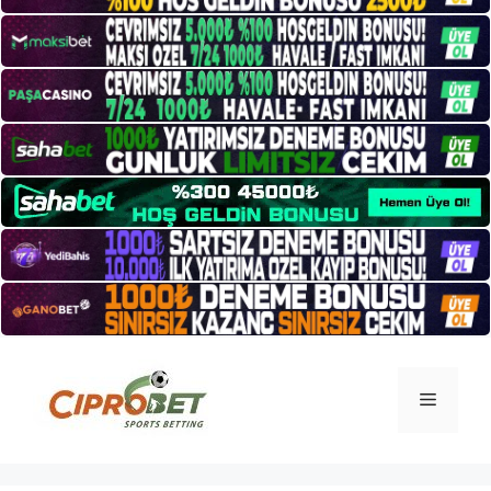
İçeriğe
atla
Menü