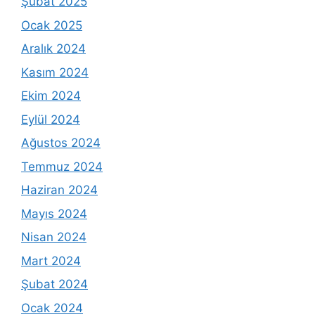
Şubat 2025
Ocak 2025
Aralık 2024
Kasım 2024
Ekim 2024
Eylül 2024
Ağustos 2024
Temmuz 2024
Haziran 2024
Mayıs 2024
Nisan 2024
Mart 2024
Şubat 2024
Ocak 2024