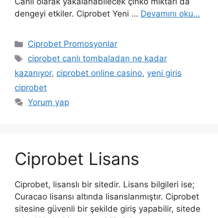
Canlı olarak yakalanabilecek çinko miktarı da
dengeyi etkiler. Ciprobet Yeni …
Devamını oku…
Kategoriler
Ciprobet Promosyonlar
Etiketler
ciprobet canlı tombaladan ne kadar
kazanıyor
,
ciprobet online casino
,
yeni giris
ciprobet
Yorum yap
Ciprobet Lisans
Ciprobet, lisanslı bir sitedir. Lisans bilgileri ise;
Curacao lisansı altında lisanslanmıştır. Ciprobet
sitesine güvenli bir şekilde giriş yapabilir, sitede