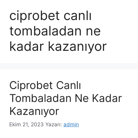
ciprobet canlı
tombaladan ne
kadar kazanıyor
Ciprobet Canlı
Tombaladan Ne Kadar
Kazanıyor
Ekim 21, 2023
Yazarı:
admin