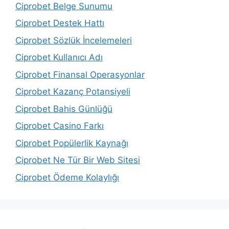
Ciprobet Belge Sunumu
Ciprobet Destek Hattı
Ciprobet Sözlük İncelemeleri
Ciprobet Kullanıcı Adı
Ciprobet Finansal Operasyonlar
Ciprobet Kazanç Potansiyeli
Ciprobet Bahis Günlüğü
Ciprobet Casino Farkı
Ciprobet Popülerlik Kaynağı
Ciprobet Ne Tür Bir Web Sitesi
Ciprobet Ödeme Kolaylığı