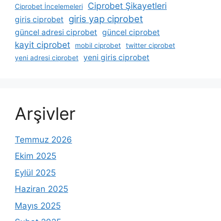
Ciprobet Şikayetleri
Ciprobet İncelemeleri
giris yap ciprobet
giris ciprobet
güncel adresi ciprobet
güncel ciprobet
kayit ciprobet
mobil ciprobet
twitter ciprobet
yeni giris ciprobet
yeni adresi ciprobet
Arşivler
Temmuz 2026
Ekim 2025
Eylül 2025
Haziran 2025
Mayıs 2025