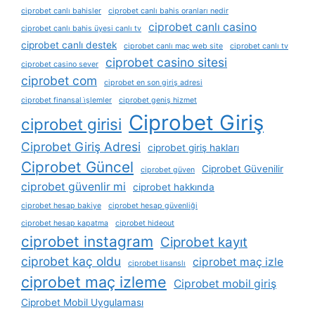
ciprobet canlı bahisler
ciprobet canlı bahis oranları nedir
ciprobet canlı casino
ciprobet canlı bahis üyesi canlı tv
ciprobet canlı destek
ciprobet canlı maç web site
ciprobet canlı tv
ciprobet casino sitesi
ciprobet casino sever
ciprobet com
ciprobet en son giriş adresi
ciprobet finansal i̇şlemler
ciprobet geniş hizmet
Ciprobet Giriş
ciprobet girisi
Ciprobet Giriş Adresi
ciprobet giriş hakları
Ciprobet Güncel
Ciprobet Güvenilir
ciprobet güven
ciprobet güvenlir mi
ciprobet hakkında
ciprobet hesap bakiye
ciprobet hesap güvenliği
ciprobet hesap kapatma
ciprobet hideout
ciprobet instagram
Ciprobet kayıt
ciprobet kaç oldu
ciprobet maç izle
ciprobet lisanslı
ciprobet maç izleme
Ciprobet mobil giriş
Ciprobet Mobil Uygulaması