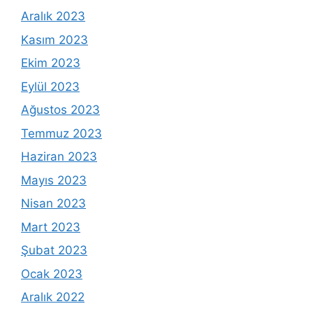
Aralık 2023
Kasım 2023
Ekim 2023
Eylül 2023
Ağustos 2023
Temmuz 2023
Haziran 2023
Mayıs 2023
Nisan 2023
Mart 2023
Şubat 2023
Ocak 2023
Aralık 2022