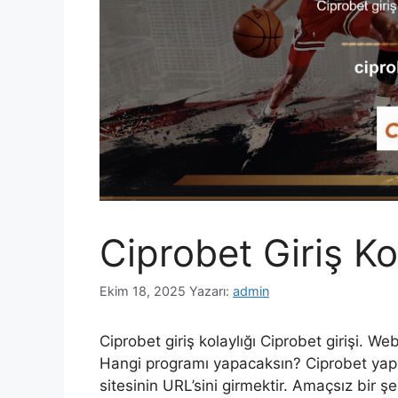
Ciprobet Giriş Kol
Ekim 18, 2025
Yazarı:
admin
Ciprobet giriş kolaylığı Ciprobet girişi. We
Hangi programı yapacaksın? Ciprobet yapm
sitesinin URL’sini girmektir. Amaçsız bir ş