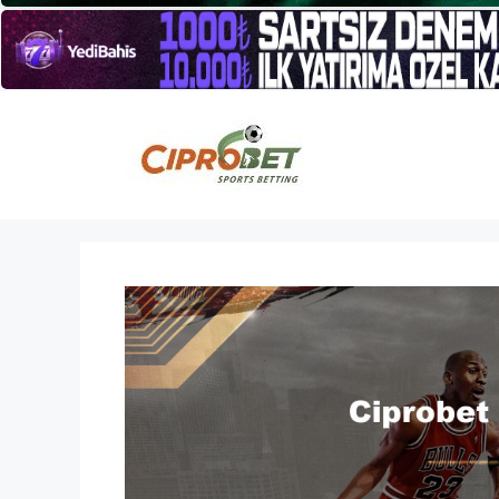
İçeriğe
atla