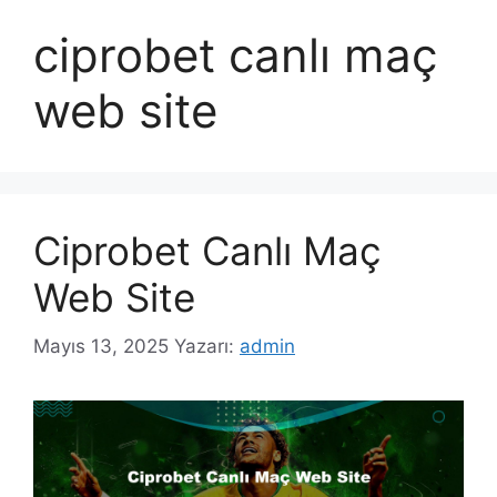
ciprobet canlı maç
web site
Ciprobet Canlı Maç
Web Site
Mayıs 13, 2025
Yazarı:
admin