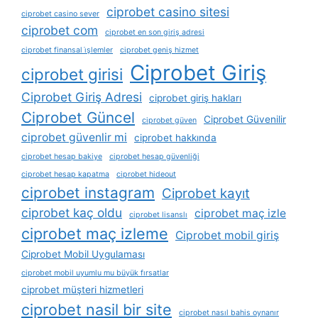
ciprobet casino sitesi
ciprobet casino sever
ciprobet com
ciprobet en son giriş adresi
ciprobet finansal i̇şlemler
ciprobet geniş hizmet
Ciprobet Giriş
ciprobet girisi
Ciprobet Giriş Adresi
ciprobet giriş hakları
Ciprobet Güncel
Ciprobet Güvenilir
ciprobet güven
ciprobet güvenlir mi
ciprobet hakkında
ciprobet hesap bakiye
ciprobet hesap güvenliği
ciprobet hesap kapatma
ciprobet hideout
ciprobet instagram
Ciprobet kayıt
ciprobet kaç oldu
ciprobet maç izle
ciprobet lisanslı
ciprobet maç izleme
Ciprobet mobil giriş
Ciprobet Mobil Uygulaması
ciprobet mobil uyumlu mu büyük fırsatlar
ciprobet müşteri hizmetleri
ciprobet nasil bir site
ciprobet nasıl bahis oynanır