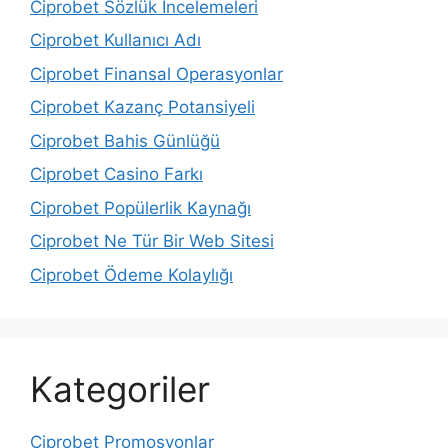
Ciprobet Sözlük İncelemeleri
Ciprobet Kullanıcı Adı
Ciprobet Finansal Operasyonlar
Ciprobet Kazanç Potansiyeli
Ciprobet Bahis Günlüğü
Ciprobet Casino Farkı
Ciprobet Popülerlik Kaynağı
Ciprobet Ne Tür Bir Web Sitesi
Ciprobet Ödeme Kolaylığı
Kategoriler
Ciprobet Promosyonlar