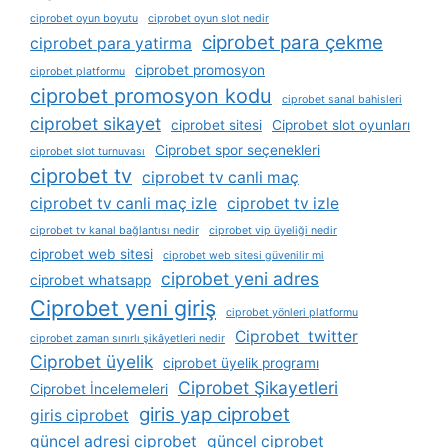
ciprobet oyun boyutu
ciprobet oyun slot nedir
ciprobet para çekme
ciprobet para yatirma
ciprobet promosyon
ciprobet platformu
ciprobet promosyon kodu
ciprobet sanal bahisleri
ciprobet sikayet
ciprobet sitesi
Ciprobet slot oyunları
Ciprobet spor seçenekleri
ciprobet slot turnuvası
ciprobet tv
ciprobet tv canli maç
ciprobet tv canli maç izle
ciprobet tv izle
ciprobet tv kanal bağlantısı nedir
ciprobet vip üyeliği nedir
ciprobet web sitesi
ciprobet web sitesi güvenilir mi
ciprobet yeni adres
ciprobet whatsapp
Ciprobet yeni giriş
ciprobet yönleri platformu
Ciprobet twitter
ciprobet zaman sınırlı şikâyetleri nedir
Ciprobet üyelik
ciprobet üyelik programı
Ciprobet Şikayetleri
Ciprobet İncelemeleri
giris yap ciprobet
giris ciprobet
güncel adresi ciprobet
güncel ciprobet