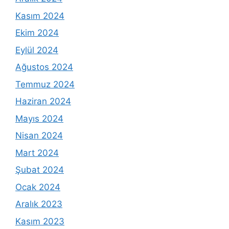
Kasım 2024
Ekim 2024
Eylül 2024
Ağustos 2024
Temmuz 2024
Haziran 2024
Mayıs 2024
Nisan 2024
Mart 2024
Şubat 2024
Ocak 2024
Aralık 2023
Kasım 2023