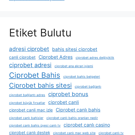
Etiket Bulutu
adresi ciprobet
bahis sitesi ciprobet
Ciprobet Adres
canli ciprobet
ciprobet adres değişiklik
ciprobet adresi
ciprobet ana ekran i̇şlemi
Ciprobet Bahis
ciprobet bahis belgeleri
Ciprobet bahis sitesi
ciprobet bağlantı
ciprobet bonus
ciprobet bağlantı adres
ciprobet canli
ciprobet büyük fırsatlar
Ciprobet canlı bahis
ciprobet canli maç izle
ciprobet canlı bahisler
ciprobet canlı bahis oranları nedir
ciprobet canlı casino
ciprobet canlı bahis üyesi canlı tv
ciprobet canlı destek
ciprobet canlı maç web site
ciprobet canlı tv