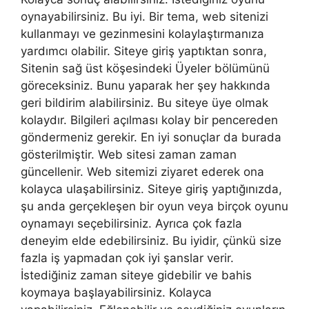
oynayabilirsiniz. Bu iyi. Bir tema, web sitenizi
kullanmayı ve gezinmesini kolaylaştırmanıza
yardımcı olabilir. Siteye giriş yaptıktan sonra,
Sitenin sağ üst köşesindeki Üyeler bölümünü
göreceksiniz. Bunu yaparak her şey hakkında
geri bildirim alabilirsiniz. Bu siteye üye olmak
kolaydır. Bilgileri açılması kolay bir pencereden
göndermeniz gerekir. En iyi sonuçlar da burada
gösterilmiştir. Web sitesi zaman zaman
güncellenir. Web sitemizi ziyaret ederek ona
kolayca ulaşabilirsiniz. Siteye giriş yaptığınızda,
şu anda gerçekleşen bir oyun veya birçok oyunu
oynamayı seçebilirsiniz. Ayrıca çok fazla
deneyim elde edebilirsiniz. Bu iyidir, çünkü size
fazla iş yapmadan çok iyi şanslar verir.
İstediğiniz zaman siteye gidebilir ve bahis
koymaya başlayabilirsiniz. Kolayca