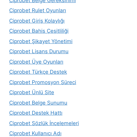
Ciprobet Belge Gereksinimi
Ciprobet Rulet Oyunları
Ciprobet Giriş Kolaylığı
Ciprobet Bahis Çeşitliliği
Ciprobet Şikayet Yönetimi
Ciprobet Lisans Durumu
Ciprobet Üye Oyunları
Ciprobet Türkçe Destek
Ciprobet Promosyon Süreci
Ciprobet Ünlü Site
Ciprobet Belge Sunumu
Ciprobet Destek Hattı
Ciprobet Sözlük İncelemeleri
Ciprobet Kullanıcı Adı