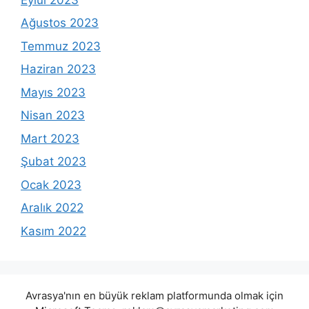
Ağustos 2023
Temmuz 2023
Haziran 2023
Mayıs 2023
Nisan 2023
Mart 2023
Şubat 2023
Ocak 2023
Aralık 2022
Kasım 2022
Avrasya'nın en büyük reklam platformunda olmak için