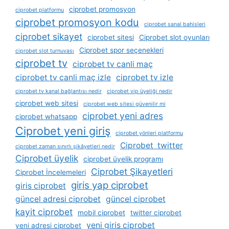
ciprobet promosyon
ciprobet platformu
ciprobet promosyon kodu
ciprobet sanal bahisleri
ciprobet sikayet
ciprobet sitesi
Ciprobet slot oyunları
Ciprobet spor seçenekleri
ciprobet slot turnuvası
ciprobet tv
ciprobet tv canli maç
ciprobet tv canli maç izle
ciprobet tv izle
ciprobet tv kanal bağlantısı nedir
ciprobet vip üyeliği nedir
ciprobet web sitesi
ciprobet web sitesi güvenilir mi
ciprobet yeni adres
ciprobet whatsapp
Ciprobet yeni giriş
ciprobet yönleri platformu
Ciprobet twitter
ciprobet zaman sınırlı şikâyetleri nedir
Ciprobet üyelik
ciprobet üyelik programı
Ciprobet Şikayetleri
Ciprobet İncelemeleri
giris yap ciprobet
giris ciprobet
güncel adresi ciprobet
güncel ciprobet
kayit ciprobet
mobil ciprobet
twitter ciprobet
yeni giris ciprobet
yeni adresi ciprobet