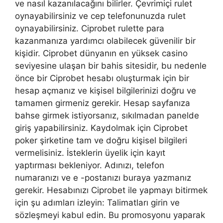
ve nasıl kazanılacağını bilirler. Çevrimiçi rulet
oynayabilirsiniz ve cep telefonunuzda rulet
oynayabilirsiniz. Ciprobet rulette para
kazanmanıza yardımcı olabilecek güvenilir bir
kişidir. Ciprobet dünyanın en yüksek casino
seviyesine ulaşan bir bahis sitesidir, bu nedenle
önce bir Ciprobet hesabı oluşturmak için bir
hesap açmanız ve kişisel bilgilerinizi doğru ve
tamamen girmeniz gerekir. Hesap sayfanıza
bahse girmek istiyorsanız, sıkılmadan panelde
giriş yapabilirsiniz. Kaydolmak için Ciprobet
poker şirketine tam ve doğru kişisel bilgileri
vermelisiniz. İsteklerin üyelik için kayıt
yaptırması bekleniyor. Adınızı, telefon
numaranızı ve e -postanızı buraya yazmanız
gerekir. Hesabınızı Ciprobet ile yapmayı bitirmek
için şu adımları izleyin: Talimatları girin ve
sözleşmeyi kabul edin. Bu promosyonu yaparak