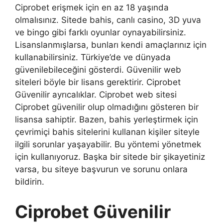
Ciprobet erişmek için en az 18 yaşında
olmalısınız. Sitede bahis, canlı casino, 3D yuva
ve bingo gibi farklı oyunlar oynayabilirsiniz.
Lisanslanmışlarsa, bunları kendi amaçlarınız için
kullanabilirsiniz. Türkiye’de ve dünyada
güvenilebileceğini gösterdi. Güvenilir web
siteleri böyle bir lisans gerektirir. Ciprobet
Güvenilir ayrıcalıklar. Ciprobet web sitesi
Ciprobet güvenilir olup olmadığını gösteren bir
lisansa sahiptir. Bazen, bahis yerleştirmek için
çevrimiçi bahis sitelerini kullanan kişiler siteyle
ilgili sorunlar yaşayabilir. Bu yöntemi yönetmek
için kullanıyoruz. Başka bir sitede bir şikayetiniz
varsa, bu siteye başvurun ve sorunu onlara
bildirin.
Ciprobet Güvenilir