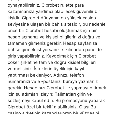
oynayabilirsiniz. Ciprobet rulette para
kazanmanıza yardımcı olabilecek güvenilir bir
kişidir. Ciprobet dünyanın en yüksek casino
seviyesine ulaşan bir bahis sitesidir, bu nedenle
önce bir Ciprobet hesabı oluşturmak için bir
hesap açmanız ve kişisel bilgilerinizi doğru ve
tamamen girmeniz gerekir. Hesap sayfanıza
bahse girmek istiyorsanız, sıkılmadan panelde
giriş yapabilirsiniz. Kaydolmak için Ciprobet
poker şirketine tam ve doğru kişisel bilgileri
vermelisiniz. İsteklerin üyelik için kayıt
yaptırması bekleniyor. Adınızı, telefon
numaranızı ve e -postanızı buraya yazmanız
gerekir. Hesabınızı Ciprobet ile yapmayı bitirmek
için şu adımları izleyin: Talimatları girin ve
sözleşmeyi kabul edin. Bu promosyonu yaparak
Ciprobet özel bir teklif alabilirsiniz. Olası Bu
casino şirketinin kazançlarınızın bir yüzdesini