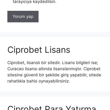
tarayıcıya kaydedilsin.
Ciprobet Lisans
Ciprobet, lisanslı bir sitedir. Lisans bilgileri ise;
Curacao lisansı altında lisanslanmıştır. Ciprobet
sitesine güvenli bir şekilde giriş yapabilir, sitede
rahatlıkla bahis oynayabilirsiniz.
Ciprobet Para Yatırma