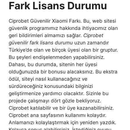
Fark Lisans Durumu
Ciprobet Güvenilir Xiaomi Farkı. Bu, web sitesi
güvenlik programımız hakkında ihtiyacımız olan
geri bildirimleri almamızı sağlar.
Ciprobet
güvenilir fark lisans durumu
uzun zamandır
Türkiye’de olan ve birçok üyesi olan bir gruptur.
Bu şeyleri endişelenmeden yapabilirsiniz.
Dahası, bu durumda, sitenin her üyesi
olduğunuzda bir bonusu alacaksınız. Bu ekstra
ödül, siteyi nasıl kullanacağınız ve
sürdüreceğiniz konusundaki bilginizi
geliştirmenize yardımcı olacaktır. Sizinle bu
projede çalışmayı dört gözle bekliyoruz.
Ciprobet katılabilir ve bir üye kazanabilirsiniz.
Ciprobet ana sayfasının kullanımı kolaydır.
Anlamanızı kolaylaştırmak için yeniden yazdık.
Kolayca sonuç alabilirsiniz. İstediğiniz oyunu