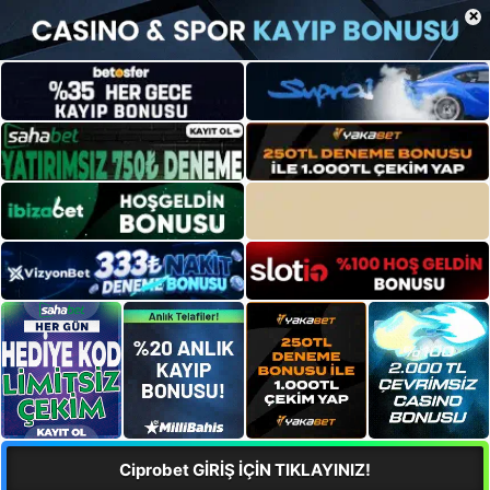
×
Ciprobet GİRİŞ İÇİN TIKLAYINIZ!