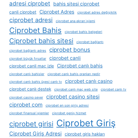
adresi ciprobet
bahis sitesi ciprobet
Ciprobet Adres
canli ciprobet
ciprobet adres değişiklik
ciprobet adresi
ciprobet ana ekran i̇şlemi
Ciprobet Bahis
ciprobet bahis belgeleri
Ciprobet bahis sitesi
ciprobet bağlantı
ciprobet bonus
ciprobet bağlantı adres
ciprobet canli
ciprobet büyük fırsatlar
Ciprobet canlı bahis
ciprobet canli maç izle
ciprobet canlı bahisler
ciprobet canlı bahis oranları nedir
ciprobet canlı casino
ciprobet canlı bahis üyesi canlı tv
ciprobet canlı destek
ciprobet canlı maç web site
ciprobet canlı tv
ciprobet casino sitesi
ciprobet casino sever
ciprobet com
ciprobet en son giriş adresi
ciprobet finansal i̇şlemler
ciprobet geniş hizmet
Ciprobet Giriş
ciprobet girisi
Ciprobet Giriş Adresi
ciprobet giriş hakları