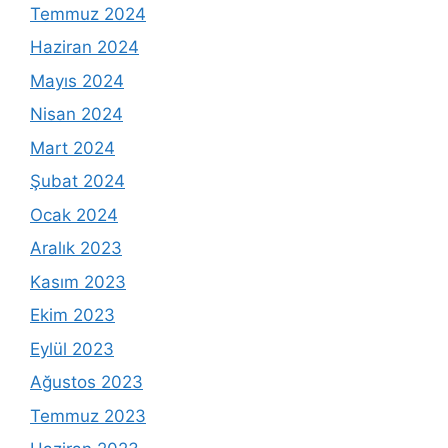
Temmuz 2024
Haziran 2024
Mayıs 2024
Nisan 2024
Mart 2024
Şubat 2024
Ocak 2024
Aralık 2023
Kasım 2023
Ekim 2023
Eylül 2023
Ağustos 2023
Temmuz 2023