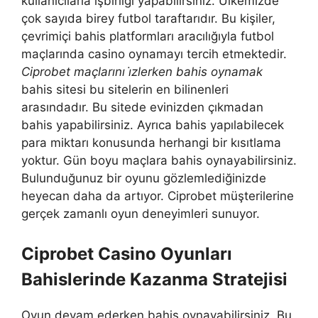
kullanıcılarla işbirliği yapabilirsiniz. Ülkemizde
çok sayıda birey futbol taraftarıdır. Bu kişiler,
çevrimiçi bahis platformları aracılığıyla futbol
maçlarında casino oynamayı tercih etmektedir.
Ciprobet maçlarını i̇zlerken bahis oynamak
bahis sitesi bu sitelerin en bilinenleri
arasındadır. Bu sitede evinizden çıkmadan
bahis yapabilirsiniz. Ayrıca bahis yapılabilecek
para miktarı konusunda herhangi bir kısıtlama
yoktur. Gün boyu maçlara bahis oynayabilirsiniz.
Bulunduğunuz bir oyunu gözlemlediğinizde
heyecan daha da artıyor. Ciprobet müşterilerine
gerçek zamanlı oyun deneyimleri sunuyor.
Ciprobet Casino Oyunları
Bahislerinde Kazanma Stratejisi
Oyun devam ederken bahis oynayabilirsiniz. Bu