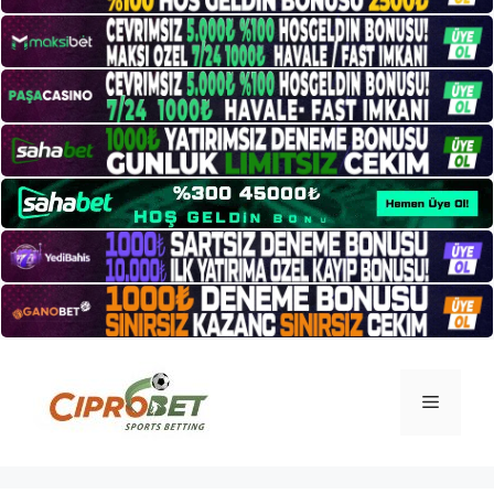
İçeriğe
atla
Menü