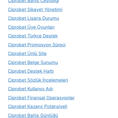
Ciprobet Bahis Çeşitliliği
Ciprobet Şikayet Yönetimi
Ciprobet Lisans Durumu
Ciprobet Üye Oyunları
Ciprobet Türkçe Destek
Ciprobet Promosyon Süreci
Ciprobet Ünlü Site
Ciprobet Belge Sunumu
Ciprobet Destek Hattı
Ciprobet Sözlük İncelemeleri
Ciprobet Kullanıcı Adı
Ciprobet Finansal Operasyonlar
Ciprobet Kazanç Potansiyeli
Ciprobet Bahis Günlüğü