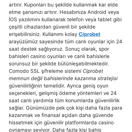
artırır. Kuponları bu şekilde kullanmak kar elde
etme şansınızı artırır. Hesabınıza Android veya
İOS yazılımını kullanarak telefon veya tablet gibi
çeşitli cihazlardan güvenli bir şekilde
erişebilirsiniz. Kullanımı kolay
Ciprobet
arayüzümüz sayesinde tüm canlı oyunlar için 24
saat destek sağlıyoruz. Sonuç olarak, spor
bahisleri casino oyunları ve canlı bahislerle
sorunsuz bir şekilde bütünleşebilmektedir.
Comodo SSL şifreleme sistemi
Ciprobet
memnun değil bahislerinde kazanma stratejisi
güvenilirliğinin temelidir. Ayrıca geniş oyun
seçenekleri, gelişmiş ödeme yöntemleri ve 24
saat canlı yardımla tüm konumlarda güvenilirlik
sağlar. Günümüzde pek çok kişi daha fazla para
kazanmak ve finansal açıdan daha güvende
hissetmek için güvenilir platformlarda casino
oynamayı seviyor. Daha fazla kişi bahis