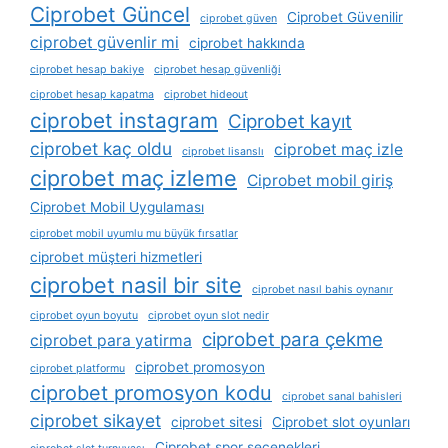
Ciprobet Güncel
Ciprobet Güvenilir
ciprobet güven
ciprobet güvenlir mi
ciprobet hakkında
ciprobet hesap bakiye
ciprobet hesap güvenliği
ciprobet hesap kapatma
ciprobet hideout
ciprobet instagram
Ciprobet kayıt
ciprobet kaç oldu
ciprobet maç izle
ciprobet lisanslı
ciprobet maç izleme
Ciprobet mobil giriş
Ciprobet Mobil Uygulaması
ciprobet mobil uyumlu mu büyük fırsatlar
ciprobet müşteri hizmetleri
ciprobet nasil bir site
ciprobet nasıl bahis oynanır
ciprobet oyun boyutu
ciprobet oyun slot nedir
ciprobet para çekme
ciprobet para yatirma
ciprobet promosyon
ciprobet platformu
ciprobet promosyon kodu
ciprobet sanal bahisleri
ciprobet sikayet
ciprobet sitesi
Ciprobet slot oyunları
Ciprobet spor seçenekleri