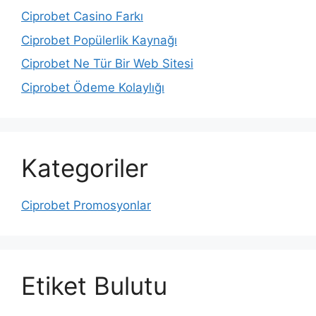
Ciprobet Casino Farkı
Ciprobet Popülerlik Kaynağı
Ciprobet Ne Tür Bir Web Sitesi
Ciprobet Ödeme Kolaylığı
Kategoriler
Ciprobet Promosyonlar
Etiket Bulutu