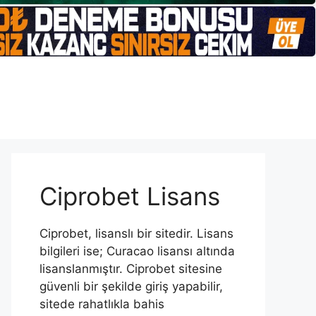
Ciprobet Lisans
Ciprobet, lisanslı bir sitedir. Lisans
bilgileri ise; Curacao lisansı altında
lisanslanmıştır. Ciprobet sitesine
güvenli bir şekilde giriş yapabilir,
sitede rahatlıkla bahis