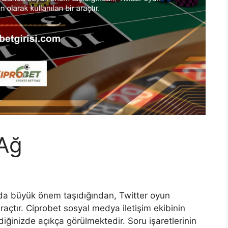
 Ağ
da büyük önem taşıdığından, Twitter oyun
raçtır. Ciprobet sosyal medya iletişim ekibinin
lediğinizde açıkça görülmektedir. Soru işaretlerinin