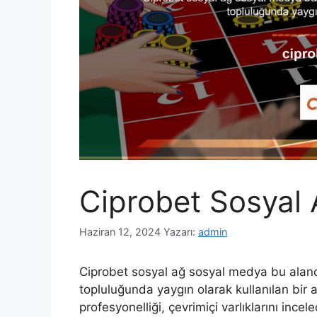
Ciprobet Sosyal
Haziran 12, 2024
Yazarı:
admin
Ciprobet sosyal ağ sosyal medya bu alan
topluluğunda yaygın olarak kullanılan bir a
profesyonelliği, çevrimiçi varlıklarını ince