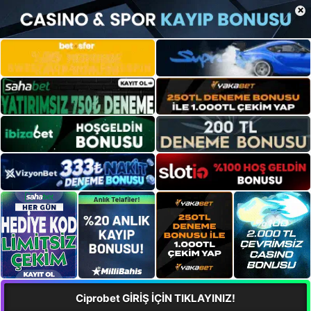
×
Ciprobet GİRİŞ İÇİN TIKLAYINIZ!