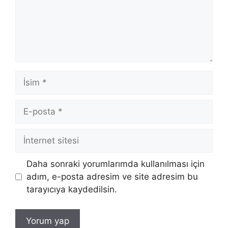
İsim
E-
posta
İnternet
sitesi
Daha sonraki yorumlarımda kullanılması için
adım, e-posta adresim ve site adresim bu
tarayıcıya kaydedilsin.