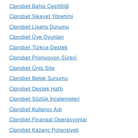
Ciprobet Bahis Çeşitliliği
Ciprobet Şikayet Yönetimi
Ciprobet Lisans Durumu
Ciprobet Üye Oyunları
Ciprobet Türkçe Destek
Ciprobet Promosyon Süreci
Ciprobet Ünlü Site
Ciprobet Belge Sunumu
Ciprobet Destek Hattı
Ciprobet Sözlük İncelemeleri
Ciprobet Kullanıcı Adı
Ciprobet Finansal Operasyonlar
Ciprobet Kazanç Potansiyeli