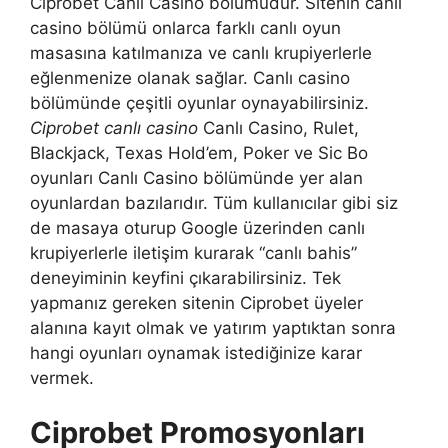
Ciprobet Canlı Casino bölümüdür. Sitenin canlı
casino bölümü onlarca farklı canlı oyun
masasına katılmanıza ve canlı krupiyerlerle
eğlenmenize olanak sağlar. Canlı casino
bölümünde çeşitli oyunlar oynayabilirsiniz.
Ciprobet canlı casino
Canlı Casino, Rulet,
Blackjack, Texas Hold’em, Poker ve Sic Bo
oyunları Canlı Casino bölümünde yer alan
oyunlardan bazılarıdır. Tüm kullanıcılar gibi siz
de masaya oturup Google üzerinden canlı
krupiyerlerle iletişim kurarak “canlı bahis”
deneyiminin keyfini çıkarabilirsiniz. Tek
yapmanız gereken sitenin Ciprobet üyeler
alanına kayıt olmak ve yatırım yaptıktan sonra
hangi oyunları oynamak istediğinize karar
vermek.
Ciprobet Promosyonları