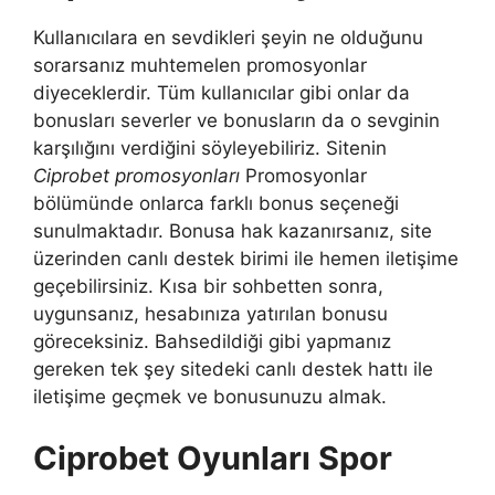
Kullanıcılara en sevdikleri şeyin ne olduğunu
sorarsanız muhtemelen promosyonlar
diyeceklerdir. Tüm kullanıcılar gibi onlar da
bonusları severler ve bonusların da o sevginin
karşılığını verdiğini söyleyebiliriz. Sitenin
Ciprobet promosyonları
Promosyonlar
bölümünde onlarca farklı bonus seçeneği
sunulmaktadır. Bonusa hak kazanırsanız, site
üzerinden canlı destek birimi ile hemen iletişime
geçebilirsiniz. Kısa bir sohbetten sonra,
uygunsanız, hesabınıza yatırılan bonusu
göreceksiniz. Bahsedildiği gibi yapmanız
gereken tek şey sitedeki canlı destek hattı ile
iletişime geçmek ve bonusunuzu almak.
Ciprobet Oyunları Spor