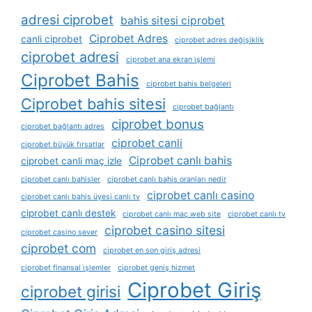
adresi ciprobet
bahis sitesi ciprobet
Ciprobet Adres
canli ciprobet
ciprobet adres değişiklik
ciprobet adresi
ciprobet ana ekran i̇şlemi
Ciprobet Bahis
ciprobet bahis belgeleri
Ciprobet bahis sitesi
ciprobet bağlantı
ciprobet bonus
ciprobet bağlantı adres
ciprobet canli
ciprobet büyük fırsatlar
Ciprobet canlı bahis
ciprobet canli maç izle
ciprobet canlı bahisler
ciprobet canlı bahis oranları nedir
ciprobet canlı casino
ciprobet canlı bahis üyesi canlı tv
ciprobet canlı destek
ciprobet canlı maç web site
ciprobet canlı tv
ciprobet casino sitesi
ciprobet casino sever
ciprobet com
ciprobet en son giriş adresi
ciprobet finansal i̇şlemler
ciprobet geniş hizmet
Ciprobet Giriş
ciprobet girisi