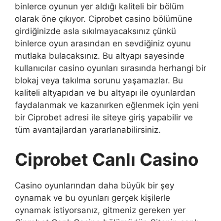
binlerce oyunun yer aldığı kaliteli bir bölüm
olarak öne çıkıyor. Ciprobet casino bölümüne
girdiğinizde asla sıkılmayacaksınız çünkü
binlerce oyun arasından en sevdiğiniz oyunu
mutlaka bulacaksınız. Bu altyapı sayesinde
kullanıcılar casino oyunları sırasında herhangi bir
blokaj veya takılma sorunu yaşamazlar. Bu
kaliteli altyapıdan ve bu altyapı ile oyunlardan
faydalanmak ve kazanırken eğlenmek için yeni
bir Ciprobet adresi ile siteye giriş yapabilir ve
tüm avantajlardan yararlanabilirsiniz.
Ciprobet Canlı Casino
Casino oyunlarından daha büyük bir şey
oynamak ve bu oyunları gerçek kişilerle
oynamak istiyorsanız, gitmeniz gereken yer