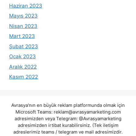
Haziran 2023
Mayıs 2023
Nisan 2023
Mart 2023
Şubat 2023
Ocak 2023
Aralık 2022
Kasım 2022
Avrasya'nın en büyük reklam platformunda olmak için
Microsoft Teams:
reklam@avrasyamarketing.com
adresimizden veya Telegram: @Avrasyamarketing
adresimizden irtibat kurabilirsiniz. (Tek iletişim
adreslerimiz teams / telegram ve mail adresimizdir.