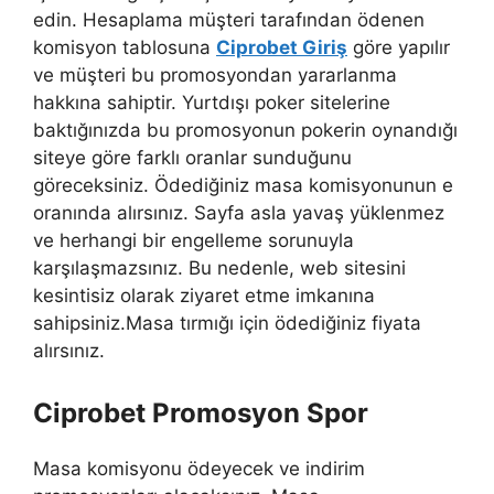
edin. Hesaplama müşteri tarafından ödenen
komisyon tablosuna
Ciprobet Giriş
göre yapılır
ve müşteri bu promosyondan yararlanma
hakkına sahiptir. Yurtdışı poker sitelerine
baktığınızda bu promosyonun pokerin oynandığı
siteye göre farklı oranlar sunduğunu
göreceksiniz. Ödediğiniz masa komisyonunun e
oranında alırsınız. Sayfa asla yavaş yüklenmez
ve herhangi bir engelleme sorunuyla
karşılaşmazsınız. Bu nedenle, web sitesini
kesintisiz olarak ziyaret etme imkanına
sahipsiniz.Masa tırmığı için ödediğiniz fiyata
alırsınız.
Ciprobet Promosyon Spor
Masa komisyonu ödeyecek ve indirim