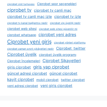
Ciprobet spor seçenekleri
ciprobet slot turnuvası
ciprobet tv
ciprobet tv canli maç
ciprobet tv canli maç izle
ciprobet tv izle
ciprobet tv kanal bağlantısı nedir
ciprobet vip üyeliği nedir
ciprobet web sitesi
ciprobet web sitesi güvenilir mi
ciprobet yeni adres
ciprobet whatsapp
Ciprobet yeni giriş
ciprobet yönleri platformu
Ciprobet twitter
ciprobet zaman sınırlı şikâyetleri nedir
Ciprobet üyelik
ciprobet üyelik programı
Ciprobet Şikayetleri
Ciprobet İncelemeleri
giris yap ciprobet
giris ciprobet
güncel adresi ciprobet
güncel ciprobet
kayit ciprobet
mobil ciprobet
twitter ciprobet
yeni giris ciprobet
yeni adresi ciprobet