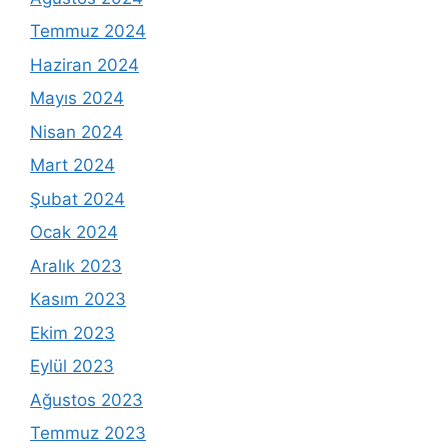
Temmuz 2024
Haziran 2024
Mayıs 2024
Nisan 2024
Mart 2024
Şubat 2024
Ocak 2024
Aralık 2023
Kasım 2023
Ekim 2023
Eylül 2023
Ağustos 2023
Temmuz 2023