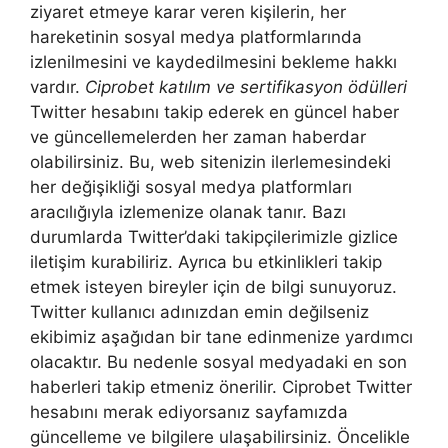
ziyaret etmeye karar veren kişilerin, her
hareketinin sosyal medya platformlarında
izlenilmesini ve kaydedilmesini bekleme hakkı
vardır.
Ciprobet katılım ve sertifikasyon ödülleri
Twitter hesabını takip ederek en güncel haber
ve güncellemelerden her zaman haberdar
olabilirsiniz. Bu, web sitenizin ilerlemesindeki
her değişikliği sosyal medya platformları
aracılığıyla izlemenize olanak tanır. Bazı
durumlarda Twitter’daki takipçilerimizle gizlice
iletişim kurabiliriz. Ayrıca bu etkinlikleri takip
etmek isteyen bireyler için de bilgi sunuyoruz.
Twitter kullanıcı adınızdan emin değilseniz
ekibimiz aşağıdan bir tane edinmenize yardımcı
olacaktır. Bu nedenle sosyal medyadaki en son
haberleri takip etmeniz önerilir. Ciprobet Twitter
hesabını merak ediyorsanız sayfamızda
güncelleme ve bilgilere ulaşabilirsiniz. Öncelikle