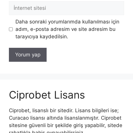
İnternet
sitesi
Daha sonraki yorumlarımda kullanılması için
adım, e-posta adresim ve site adresim bu
tarayıcıya kaydedilsin.
Ciprobet Lisans
Ciprobet, lisanslı bir sitedir. Lisans bilgileri ise;
Curacao lisansı altında lisanslanmıştır. Ciprobet
sitesine güvenli bir şekilde giriş yapabilir, sitede
rahatlıkla bahis oynayabilirsiniz.