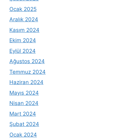
Ocak 2025
Aralık 2024
Kasım 2024
Ekim 2024
Eylül 2024
Ağustos 2024
Temmuz 2024
Haziran 2024
Mayıs 2024
Nisan 2024
Mart 2024
Şubat 2024
Ocak 2024