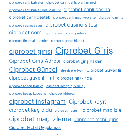
ciprobet canlı bahisler
ciprobet canlı bahis oranları nedir
ciprobet canlı casino
ciprobet canlı bahis üyesi canlı tv
ciprobet canlı destek
ciprobet canlı maç web site
ciprobet canlı tv
ciprobet casino sitesi
ciprobet casino sever
ciprobet com
ciprobet en son giriş adresi
ciprobet finansal i̇şlemler
ciprobet geniş hizmet
Ciprobet Giriş
ciprobet girisi
Ciprobet Giriş Adresi
ciprobet giriş hakları
Ciprobet Güncel
Ciprobet Güvenilir
ciprobet güven
ciprobet güvenlir mi
ciprobet hakkında
ciprobet hesap bakiye
ciprobet hesap güvenliği
ciprobet hesap kapatma
ciprobet hideout
ciprobet instagram
Ciprobet kayıt
ciprobet kaç oldu
ciprobet maç izle
ciprobet lisanslı
ciprobet maç izleme
Ciprobet mobil giriş
Ciprobet Mobil Uygulaması