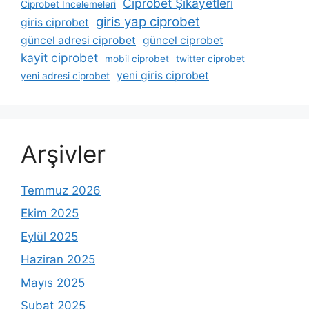
Ciprobet Şikayetleri
Ciprobet İncelemeleri
giris yap ciprobet
giris ciprobet
güncel adresi ciprobet
güncel ciprobet
kayit ciprobet
mobil ciprobet
twitter ciprobet
yeni giris ciprobet
yeni adresi ciprobet
Arşivler
Temmuz 2026
Ekim 2025
Eylül 2025
Haziran 2025
Mayıs 2025
Şubat 2025