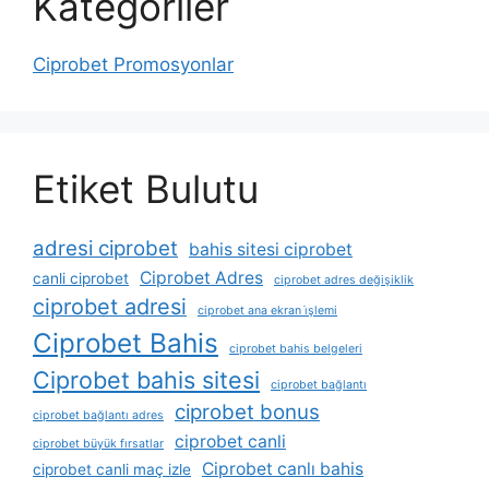
Kategoriler
Ciprobet Promosyonlar
Etiket Bulutu
adresi ciprobet
bahis sitesi ciprobet
Ciprobet Adres
canli ciprobet
ciprobet adres değişiklik
ciprobet adresi
ciprobet ana ekran i̇şlemi
Ciprobet Bahis
ciprobet bahis belgeleri
Ciprobet bahis sitesi
ciprobet bağlantı
ciprobet bonus
ciprobet bağlantı adres
ciprobet canli
ciprobet büyük fırsatlar
Ciprobet canlı bahis
ciprobet canli maç izle