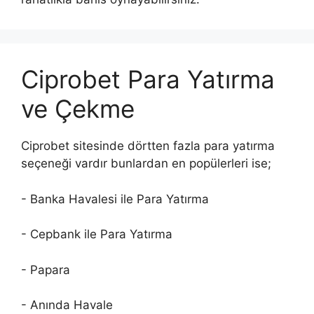
Ciprobet Para Yatırma
ve Çekme
Ciprobet sitesinde dörtten fazla para yatırma
seçeneği vardır bunlardan en popülerleri ise;
- Banka Havalesi ile Para Yatırma
- Cepbank ile Para Yatırma
- Papara
- Anında Havale