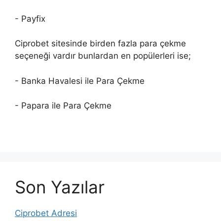
- Payfix
Ciprobet sitesinde birden fazla para çekme
seçeneği vardır bunlardan en popülerleri ise;
- Banka Havalesi ile Para Çekme
- Papara ile Para Çekme
Son Yazılar
Ciprobet Adresi