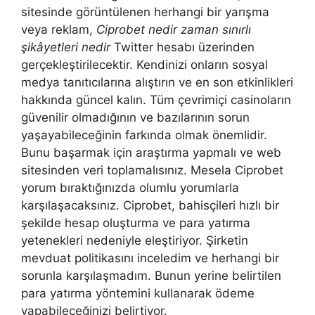
sitesinde görüntülenen herhangi bir yarışma
veya reklam,
Ciprobet nedir zaman sınırlı
şikâyetleri nedir
Twitter hesabı üzerinden
gerçekleştirilecektir. Kendinizi onların sosyal
medya tanıtıcılarına alıştırın ve en son etkinlikleri
hakkında güncel kalın. Tüm çevrimiçi casinoların
güvenilir olmadığının ve bazılarının sorun
yaşayabileceğinin farkında olmak önemlidir.
Bunu başarmak için araştırma yapmalı ve web
sitesinden veri toplamalısınız. Mesela Ciprobet
yorum bıraktığınızda olumlu yorumlarla
karşılaşacaksınız. Ciprobet, bahisçileri hızlı bir
şekilde hesap oluşturma ve para yatırma
yetenekleri nedeniyle eleştiriyor. Şirketin
mevduat politikasını inceledim ve herhangi bir
sorunla karşılaşmadım. Bunun yerine belirtilen
para yatırma yöntemini kullanarak ödeme
yapabileceğinizi belirtiyor.