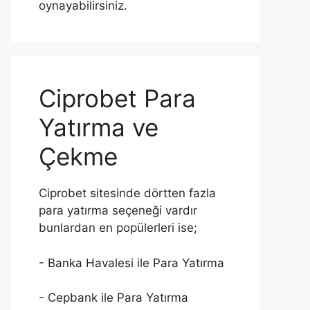
oynayabilirsiniz.
Ciprobet Para
Yatırma ve
Çekme
Ciprobet sitesinde dörtten fazla
para yatırma seçeneği vardır
bunlardan en popülerleri ise;
- Banka Havalesi ile Para Yatırma
- Cepbank ile Para Yatırma