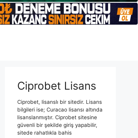
Ciprobet Lisans
Ciprobet, lisanslı bir sitedir. Lisans
bilgileri ise; Curacao lisansı altında
lisanslanmıştır. Ciprobet sitesine
güvenli bir şekilde giriş yapabilir,
sitede rahatlıkla bahis