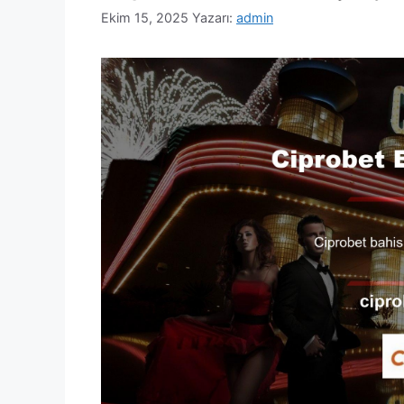
Ekim 15, 2025
Yazarı:
admin