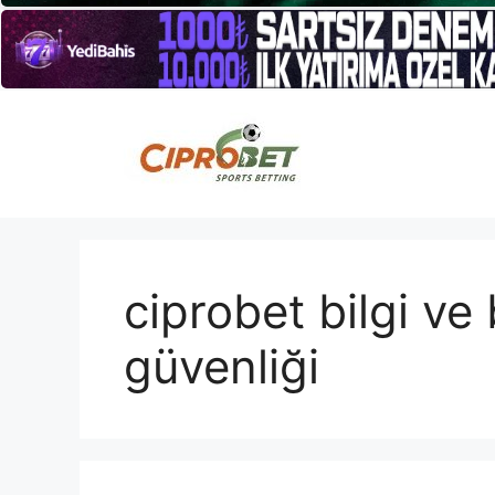
İçeriğe
atla
ciprobet bilgi ve 
güvenliği