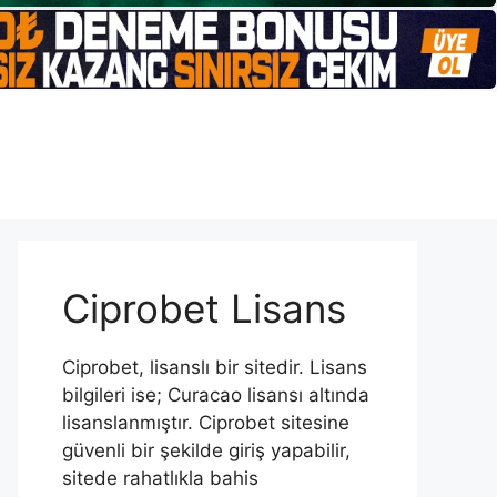
Ciprobet Lisans
Ciprobet, lisanslı bir sitedir. Lisans
bilgileri ise; Curacao lisansı altında
lisanslanmıştır. Ciprobet sitesine
güvenli bir şekilde giriş yapabilir,
sitede rahatlıkla bahis