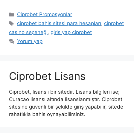
Kategoriler
Ciprobet Promosyonlar
Etiketler
ciprobet bahis sitesi para hesapları
,
ciprobet
casino seçeneği
,
giris yap ciprobet
Yorum yap
Ciprobet Lisans
Ciprobet, lisanslı bir sitedir. Lisans bilgileri ise;
Curacao lisansı altında lisanslanmıştır. Ciprobet
sitesine güvenli bir şekilde giriş yapabilir, sitede
rahatlıkla bahis oynayabilirsiniz.