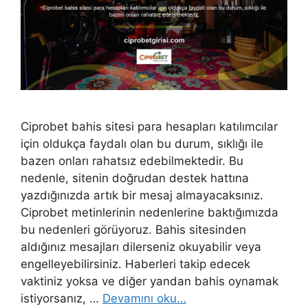
Ciprobet bahis sitesi para hesapları katılımcılar
için oldukça faydalı olan bu durum, sıklığı ile
bazen onları rahatsız edebilmektedir. Bu
nedenle, sitenin doğrudan destek hattına
yazdığınızda artık bir mesaj almayacaksınız.
Ciprobet metinlerinin nedenlerine baktığımızda
bu nedenleri görüyoruz. Bahis sitesinden
aldığınız mesajları dilerseniz okuyabilir veya
engelleyebilirsiniz. Haberleri takip edecek
vaktiniz yoksa ve diğer yandan bahis oynamak
istiyorsanız, …
Devamını oku…