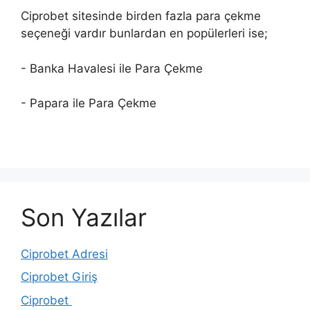
Ciprobet sitesinde birden fazla para çekme
seçeneği vardır bunlardan en popülerleri ise;
- Banka Havalesi ile Para Çekme
- Papara ile Para Çekme
Son Yazılar
Ciprobet Adresi
Ciprobet Giriş
Ciprobet