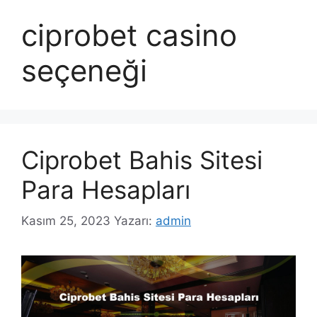
ciprobet casino
seçeneği
Ciprobet Bahis Sitesi
Para Hesapları
Kasım 25, 2023
Yazarı:
admin