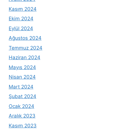
Kasım 2024
Ekim 2024
Eylül 2024
Ağustos 2024
Temmuz 2024
Haziran 2024
Mayıs 2024
Nisan 2024
Mart 2024
Şubat 2024
Ocak 2024
Aralık 2023
Kasım 2023