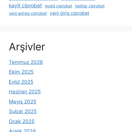
kayit ciprobet
mobil ciprobet
twitter ciprobet
yeni giris ciprobet
yeni adresi ciprobet
Arşivler
Temmuz 2026
Ekim 2025
Eylül 2025
Haziran 2025
Mayıs 2025
Şubat 2025
Ocak 2025
Aralık 2024