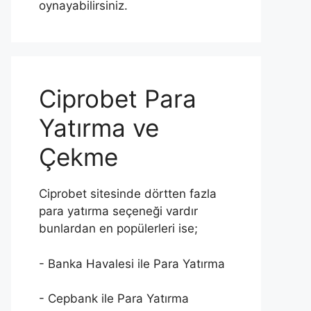
oynayabilirsiniz.
Ciprobet Para
Yatırma ve
Çekme
Ciprobet sitesinde dörtten fazla
para yatırma seçeneği vardır
bunlardan en popülerleri ise;
- Banka Havalesi ile Para Yatırma
- Cepbank ile Para Yatırma