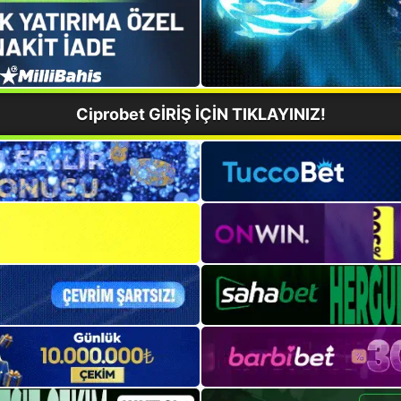
Ciprobet GİRİŞ İÇİN TIKLAYINIZ!