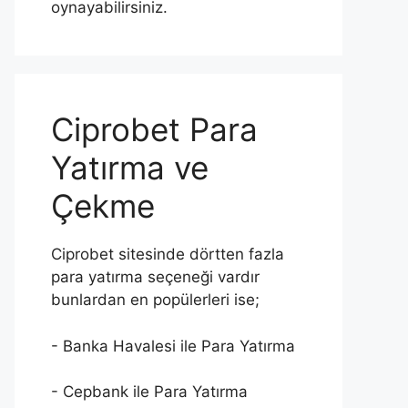
oynayabilirsiniz.
Ciprobet Para
Yatırma ve
Çekme
Ciprobet sitesinde dörtten fazla
para yatırma seçeneği vardır
bunlardan en popülerleri ise;
- Banka Havalesi ile Para Yatırma
- Cepbank ile Para Yatırma