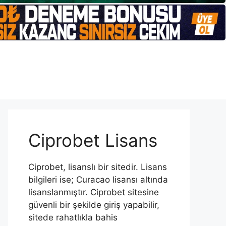
Ciprobet Lisans
Ciprobet, lisanslı bir sitedir. Lisans
bilgileri ise; Curacao lisansı altında
lisanslanmıştır. Ciprobet sitesine
güvenli bir şekilde giriş yapabilir,
sitede rahatlıkla bahis