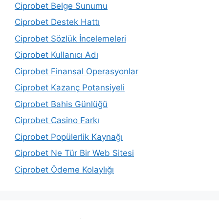
Ciprobet Belge Sunumu
Ciprobet Destek Hattı
Ciprobet Sözlük İncelemeleri
Ciprobet Kullanıcı Adı
Ciprobet Finansal Operasyonlar
Ciprobet Kazanç Potansiyeli
Ciprobet Bahis Günlüğü
Ciprobet Casino Farkı
Ciprobet Popülerlik Kaynağı
Ciprobet Ne Tür Bir Web Sitesi
Ciprobet Ödeme Kolaylığı