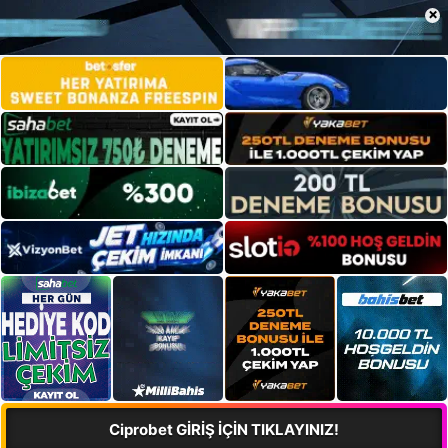
×
Ciprobet GİRİŞ İÇİN TIKLAYINIZ!