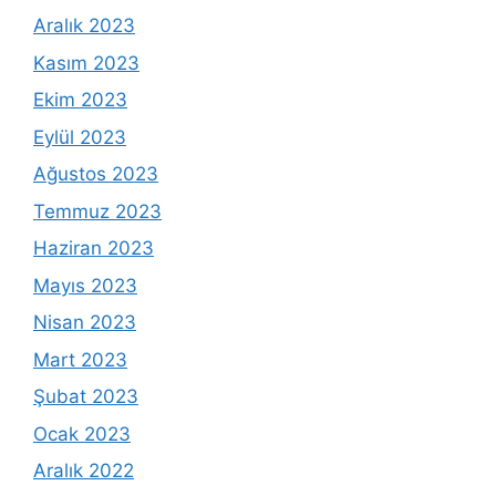
Aralık 2023
Kasım 2023
Ekim 2023
Eylül 2023
Ağustos 2023
Temmuz 2023
Haziran 2023
Mayıs 2023
Nisan 2023
Mart 2023
Şubat 2023
Ocak 2023
Aralık 2022