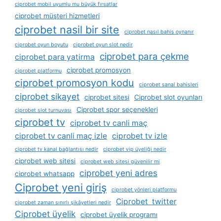
ciprobet mobil uyumlu mu büyük fırsatlar
ciprobet müşteri hizmetleri
ciprobet nasil bir site
ciprobet nasıl bahis oynanır
ciprobet oyun boyutu
ciprobet oyun slot nedir
ciprobet para çekme
ciprobet para yatirma
ciprobet promosyon
ciprobet platformu
ciprobet promosyon kodu
ciprobet sanal bahisleri
ciprobet sikayet
ciprobet sitesi
Ciprobet slot oyunları
Ciprobet spor seçenekleri
ciprobet slot turnuvası
ciprobet tv
ciprobet tv canli maç
ciprobet tv canli maç izle
ciprobet tv izle
ciprobet tv kanal bağlantısı nedir
ciprobet vip üyeliği nedir
ciprobet web sitesi
ciprobet web sitesi güvenilir mi
ciprobet yeni adres
ciprobet whatsapp
Ciprobet yeni giriş
ciprobet yönleri platformu
Ciprobet twitter
ciprobet zaman sınırlı şikâyetleri nedir
Ciprobet üyelik
ciprobet üyelik programı