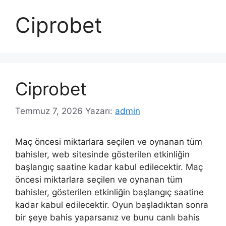
Ciprobet
Ciprobet
Temmuz 7, 2026
Yazarı:
admin
Maç öncesi miktarlara seçilen ve oynanan tüm
bahisler, web sitesinde gösterilen etkinliğin
başlangıç saatine kadar kabul edilecektir. Maç
öncesi miktarlara seçilen ve oynanan tüm
bahisler, gösterilen etkinliğin başlangıç saatine
kadar kabul edilecektir. Oyun başladıktan sonra
bir şeye bahis yaparsanız ve bunu canlı bahis