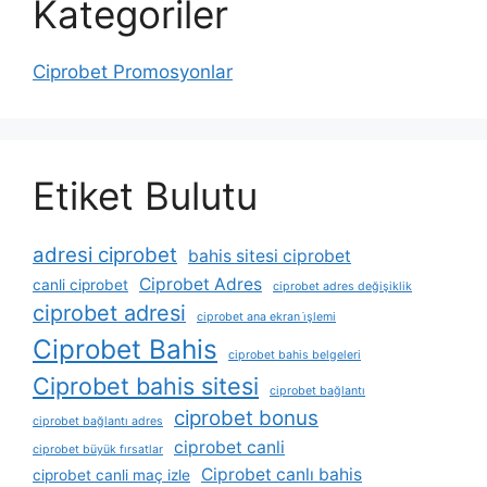
Kategoriler
Ciprobet Promosyonlar
Etiket Bulutu
adresi ciprobet
bahis sitesi ciprobet
Ciprobet Adres
canli ciprobet
ciprobet adres değişiklik
ciprobet adresi
ciprobet ana ekran i̇şlemi
Ciprobet Bahis
ciprobet bahis belgeleri
Ciprobet bahis sitesi
ciprobet bağlantı
ciprobet bonus
ciprobet bağlantı adres
ciprobet canli
ciprobet büyük fırsatlar
Ciprobet canlı bahis
ciprobet canli maç izle