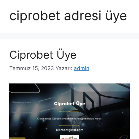
ciprobet adresi üye
Ciprobet Üye
Temmuz 15, 2023
Yazarı:
admin