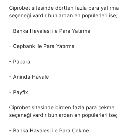
Ciprobet sitesinde dörtten fazla para yatırma
seçeneği vardır bunlardan en popülerleri ise;
- Banka Havalesi ile Para Yatırma
- Cepbank ile Para Yatırma
- Papara
- Anında Havale
- Payfix
Ciprobet sitesinde birden fazla para çekme
seçeneği vardır bunlardan en popülerleri ise;
- Banka Havalesi ile Para Çekme