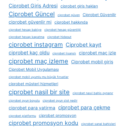
Ciprobet Giriş Adresi
ciprobet giriş hakları
Ciprobet Güncel
Ciprobet Güvenilir
ciprobet güven
ciprobet güvenlir mi
ciprobet hakkında
ciprobet hesap bakiye
ciprobet hesap güvenliği
ciprobet hesap kapatma
ciprobet hideout
ciprobet instagram
Ciprobet kayıt
ciprobet kaç oldu
ciprobet maç izle
ciprobet lisanslı
ciprobet maç izleme
Ciprobet mobil giriş
Ciprobet Mobil Uygulaması
ciprobet mobil uyumlu mu büyük fırsatlar
ciprobet müşteri hizmetleri
ciprobet nasil bir site
ciprobet nasıl bahis oynanır
ciprobet oyun boyutu
ciprobet oyun slot nedir
ciprobet para çekme
ciprobet para yatirma
ciprobet promosyon
ciprobet platformu
ciprobet promosyon kodu
ciprobet sanal bahisleri