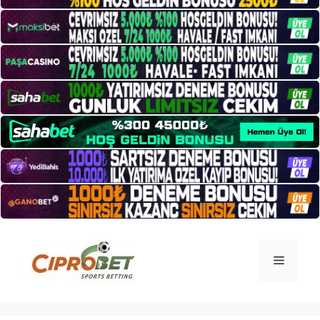
İçeriğe
atla
Menü