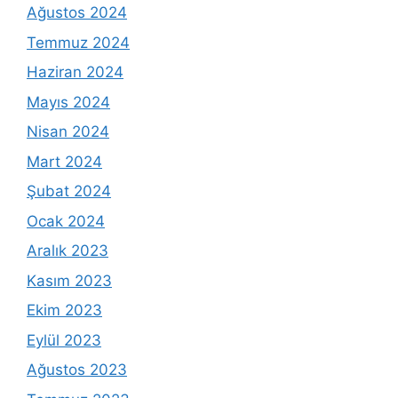
Ağustos 2024
Temmuz 2024
Haziran 2024
Mayıs 2024
Nisan 2024
Mart 2024
Şubat 2024
Ocak 2024
Aralık 2023
Kasım 2023
Ekim 2023
Eylül 2023
Ağustos 2023