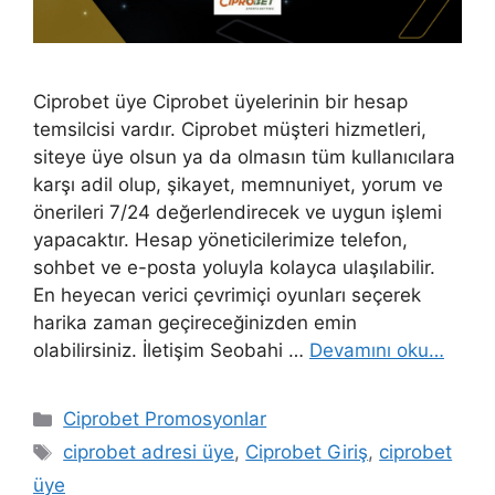
Ciprobet üye Ciprobet üyelerinin bir hesap
temsilcisi vardır. Ciprobet müşteri hizmetleri,
siteye üye olsun ya da olmasın tüm kullanıcılara
karşı adil olup, şikayet, memnuniyet, yorum ve
önerileri 7/24 değerlendirecek ve uygun işlemi
yapacaktır. Hesap yöneticilerimize telefon,
sohbet ve e-posta yoluyla kolayca ulaşılabilir.
En heyecan verici çevrimiçi oyunları seçerek
harika zaman geçireceğinizden emin
olabilirsiniz. İletişim Seobahi …
Devamını oku…
Kategoriler
Ciprobet Promosyonlar
Etiketler
ciprobet adresi üye
,
Ciprobet Giriş
,
ciprobet
üye