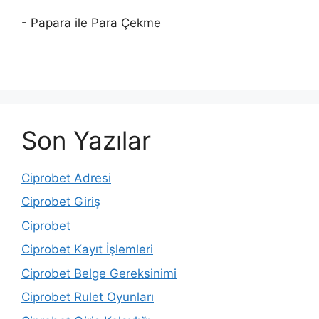
- Papara ile Para Çekme
Son Yazılar
Ciprobet Adresi
Ciprobet Giriş
Ciprobet
Ciprobet Kayıt İşlemleri
Ciprobet Belge Gereksinimi
Ciprobet Rulet Oyunları