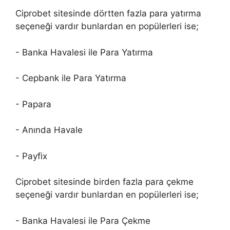
Ciprobet sitesinde dörtten fazla para yatırma
seçeneği vardır bunlardan en popülerleri ise;
- Banka Havalesi ile Para Yatırma
- Cepbank ile Para Yatırma
- Papara
- Anında Havale
- Payfix
Ciprobet sitesinde birden fazla para çekme
seçeneği vardır bunlardan en popülerleri ise;
- Banka Havalesi ile Para Çekme