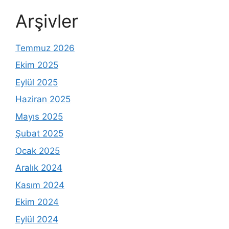
Arşivler
Temmuz 2026
Ekim 2025
Eylül 2025
Haziran 2025
Mayıs 2025
Şubat 2025
Ocak 2025
Aralık 2024
Kasım 2024
Ekim 2024
Eylül 2024