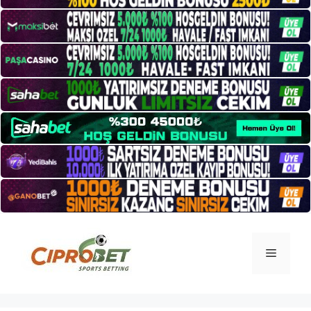
İçeriğe
atla
Menü