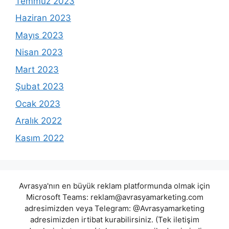
Temmuz 2023
Haziran 2023
Mayıs 2023
Nisan 2023
Mart 2023
Şubat 2023
Ocak 2023
Aralık 2022
Kasım 2022
Avrasya'nın en büyük reklam platformunda olmak için
Microsoft Teams:
reklam@avrasyamarketing.com
adresimizden veya Telegram: @Avrasyamarketing
adresimizden irtibat kurabilirsiniz. (Tek iletişim