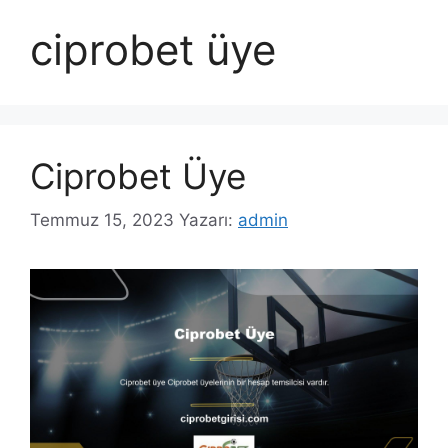
ciprobet üye
Ciprobet Üye
Temmuz 15, 2023
Yazarı:
admin