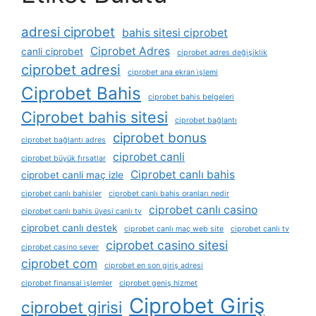
adresi ciprobet
bahis sitesi ciprobet
Ciprobet Adres
canli ciprobet
ciprobet adres değişiklik
ciprobet adresi
ciprobet ana ekran i̇şlemi
Ciprobet Bahis
ciprobet bahis belgeleri
Ciprobet bahis sitesi
ciprobet bağlantı
ciprobet bonus
ciprobet bağlantı adres
ciprobet canli
ciprobet büyük fırsatlar
Ciprobet canlı bahis
ciprobet canli maç izle
ciprobet canlı bahisler
ciprobet canlı bahis oranları nedir
ciprobet canlı casino
ciprobet canlı bahis üyesi canlı tv
ciprobet canlı destek
ciprobet canlı maç web site
ciprobet canlı tv
ciprobet casino sitesi
ciprobet casino sever
ciprobet com
ciprobet en son giriş adresi
ciprobet finansal i̇şlemler
ciprobet geniş hizmet
Ciprobet Giriş
ciprobet girisi